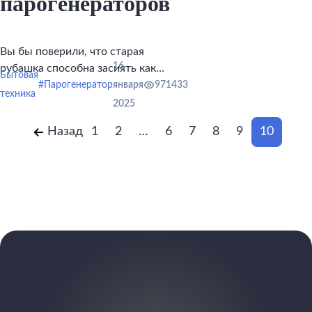
парогенераторов
Вы бы поверили, что старая
16
рубашка способна засиять как
Бытовая
новая?
#Парогенератор
января
971433
техника
2025
Назад
1
2
…
6
7
8
9
10