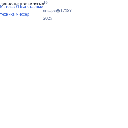
19
давно не привилегия
Бытовая
#Планетарный
профессиональных кухонь.
января
17189
техника
миксер
2025