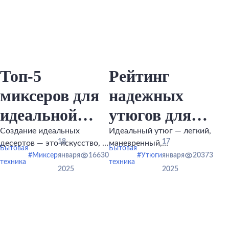
Топ-5
Рейтинг
миксеров для
надежных
идеальной
утюгов для
выпечки
одежды
Создание идеальных
Идеальный утюг — легкий,
18
17
десертов — это искусство, в
маневренный,
Бытовая
Бытовая
котором важны точность и
разглаживающий любые
#Миксер
января
16630
#Утюги
января
20373
техника
техника
мастерство.
неровности и способный
2025
2025
разогреваться за минуту.