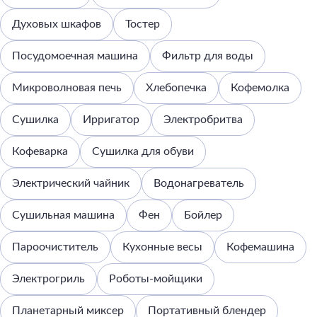
Духовых шкафов
Тостер
Посудомоечная машина
Фильтр для воды
Микроволновая печь
Хлебопечка
Кофемолка
Сушилка
Ирригатор
Электробритва
Кофеварка
Сушилка для обуви
Электрический чайник
Водонагреватель
Сушильная машина
Фен
Бойлер
Пароочиститель
Кухонные весы
Кофемашина
Электрогриль
Роботы-мойщики
Планетарный миксер
Портативный блендер