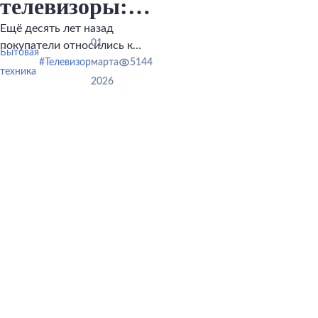
телевизоры:
какой
Ещё десять лет назад
01
покупатели относились к
выбрать
Бытовая
китайской электронике с
#Телевизор
марта
5144
техника
осторожностью.
2026