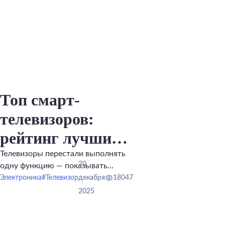
Топ смарт-
телевизоров:
рейтинг лучших
на рынке
Телевизоры перестали выполнять
20
одну функцию — показывать
эфирные каналы.
Электроника
#Телевизор
декабря
18047
2025