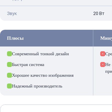
Звук
20 Вт
Плюсы
Мин
Современный тонкий дизайн
Сре
Быстрая система
Не
пр
Хорошее качество изображения
Надежный производитель