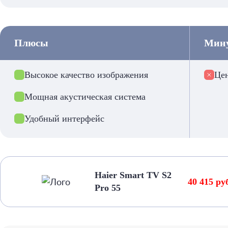
Плюсы
Мин
Высокое качество изображения
Цен
Мощная акустическая система
Удобный интерфейс
Haier Smart TV S2
40 415 ру
Pro 55