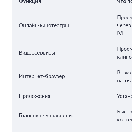
Функция
Что п
Просм
Онлайн-кинотеатры
через
IVI
Просм
Видеосервисы
клипо
Возмо
Интернет-браузер
на те
Приложения
Устан
Быстр
Голосовое управление
конте