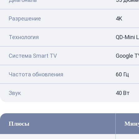
Разрешение
4K
Технология
QD-Mini 
Система Smart TV
Google T
Частота обновления
60 Гц
Звук
40 Вт
Плюсы
Мин