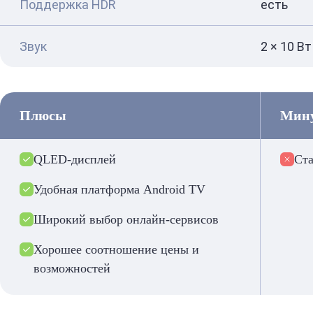
Поддержка HDR
есть
Звук
2 × 10 Вт
Плюсы
Мин
QLED-дисплей
Ста
Удобная платформа Android TV
Широкий выбор онлайн-сервисов
Хорошее соотношение цены и
возможностей