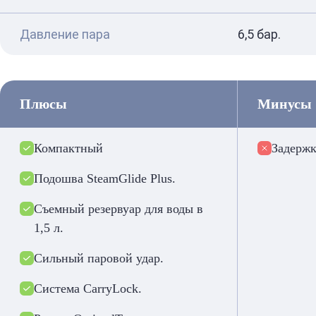
Давление пара
6,5 бар.
Плюсы
Минусы
Компактный
Задержк
Подошва SteamGlide Plus.
Съемный резервуар для воды в
1,5 л.
Сильный паровой удар.
Система CarryLock.