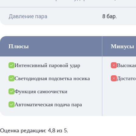
Давление пара
8 бар.
Плюсы
Минусы
Интенсивный паровой удар
Высокая
Светодиодная подсветка носика
Достато
Функция самоочистки
Автоматическая подача пара
Оценка редакции: 4,8 из 5.