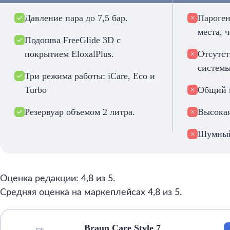
Давление пара до 7,5 бар.
Пароген
места, 
Подошва FreeGlide 3D с
покрытием EloxalPlus.
Отсутст
системы
Три режима работы: iCare, Eco и
Turbo
Общий в
Резервуар объемом 2 литра.
Высокая
Шумны
Оценка редакции: 4,8 из 5.
Средняя оценка на маркеплейсах 4,8 из 5.
Braun Care Style 7