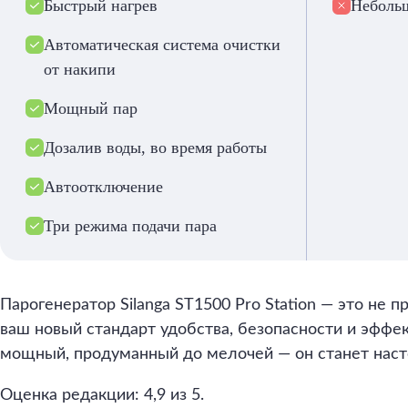
Быстрый нагрев
Небольш
Автоматическая система очистки
от накипи
Мощный пар
Дозалив воды, во время работы
Автоотключение
Три режима подачи пара
Парогенератор Silanga ST1500 Pro Station — это не п
ваш новый стандарт удобства, безопасности и эффе
мощный, продуманный до мелочей — он станет нас
Оценка редакции: 4,9 из 5.