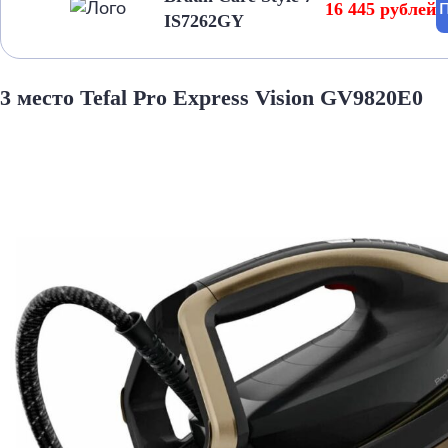
16 445 рублей
П
IS7262GY
3 место Tefal Pro Express Vision GV9820E0