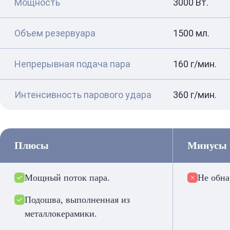
Мощность
3000 Вт.
Объем резервуара
1500 мл.
Непрерывная подача пара
160 г/мин.
Интенсивность парового удара
360 г/мин.
Плюсы
Минусы
Мощный поток пара.
Не обн
Подошва, выполненная из
металлокерамики.