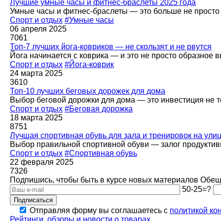
Лучшие умные часы и фитнес-браслеты 2025 года
Умные часы и фитнес-браслеты — это больше не просто 
Спорт и отдых
#Умные часы
06 апреля 2025
7061
Топ-7 лучших йога-ковриков — не скользят и не рвутся
Йога начинается с коврика — и это не просто образное 
Спорт и отдых
#Йога-коврик
24 марта 2025
3610
Топ-10 лучших беговых дорожек для дома
Выбор беговой дорожки для дома — это инвестиция не то
Спорт и отдых
#Беговая дорожка
18 марта 2025
8751
Лучшая спортивная обувь для зала и тренировок на ули
Выбор правильной спортивной обуви — залог продуктив
Спорт и отдых
#Спортивная обувь
22 февраля 2025
7326
Подпишись, чтобы быть в курсе новых материалов
Обеща
50-25=?
Подписаться
Отправляя форму вы соглашаетесь с
политикой ко
Рейтинги, обзоры и новости о товарах