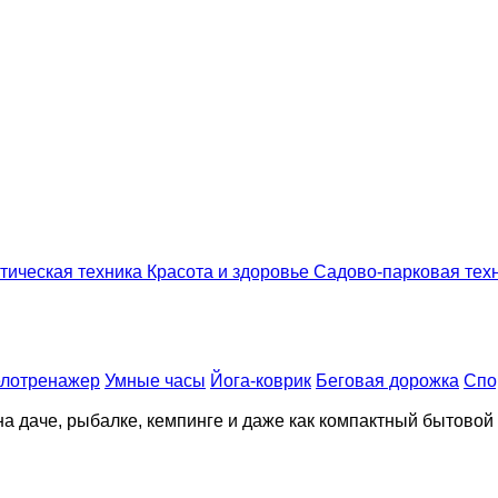
тическая техника
Красота и здоровье
Садово-парковая тех
лотренажер
Умные часы
Йога-коврик
Беговая дорожка
Спо
а даче, рыбалке, кемпинге и даже как компактный бытовой