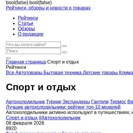
bool(false)
bool(false)
Рейтинги, обзоры и новости о товарах
Рейтинги
Статьи
Обзоры
О редакции
Главная страница
Спорт и отдых
Рейтинги
Все
Автотовары
Бытовая техника
Детские товары
Клима
Спорт и отдых
Автохолодильник
Турник
Экспандеры
Гантели
Термос
Ве
Лучшие автохолодильники: рейтинг топ-10 моделей
Автохолодильники активно используют в путешествиях, н
Спорт и отдых
#Автохолодильник
08 февраля 2026
8920