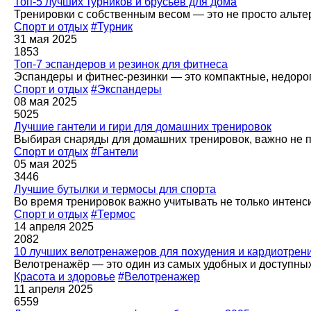
Топ-5 лучших турников и брусьев для дома
Тренировки с собственным весом — это не просто альте
Спорт и отдых
#Турник
31 мая 2025
1853
Топ-7 эспандеров и резинок для фитнеса
Эспандеры и фитнес-резинки — это компактные, недоро
Спорт и отдых
#Экспандеры
08 мая 2025
5025
Лучшие гантели и гири для домашних тренировок
Выбирая снаряды для домашних тренировок, важно не пр
Спорт и отдых
#Гантели
05 мая 2025
3446
Лучшие бутылки и термосы для спорта
Во время тренировок важно учитывать не только интенс
Спорт и отдых
#Термос
14 апреля 2025
2082
10 лучших велотренажеров для похудения и кардиотрен
Велотренажёр — это один из самых удобных и доступны
Красота и здоровье
#Велотренажер
11 апреля 2025
6559