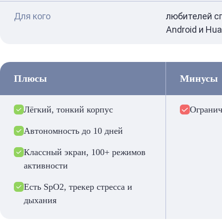
Для кого
любителей сп
Android и Hu
Плюсы
Минусы
Лёгкий, тонкий корпус
Огранич
Автономность до 10 дней
Классный экран, 100+ режимов
активности
Есть SpO2, трекер стресса и
дыхания