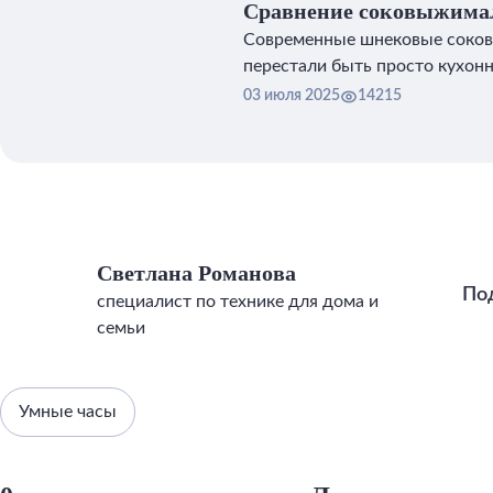
Сравнение соковыжим
J950 и Silanga SJ350 PR
Современные шнековые соко
перестали быть просто кухон
03 июля 2025
14215
Светлана Романова
По
специалист по технике для дома и
семьи
Умные часы