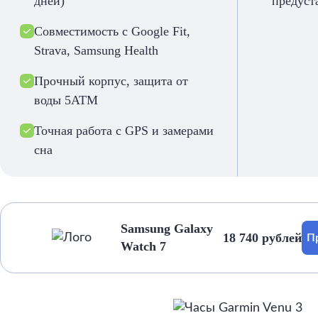
дней)
предуст
Совместимость с Google Fit,
Strava, Samsung Health
Прочный корпус, защита от
воды 5ATM
Точная работа с GPS и замерами
сна
Samsung Galaxy
18 740 рублей
П
Watch 7