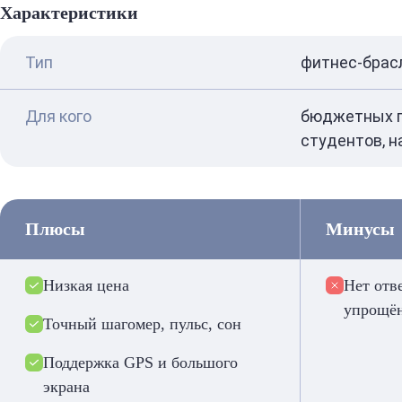
Характеристики
Тип
фитнес-брас
Для кого
бюджетных п
студентов, 
Плюсы
Минусы
Низкая цена
Нет отв
упрощё
Точный шагомер, пульс, сон
Поддержка GPS и большого
экрана