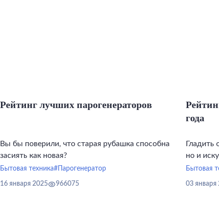
Рейтинг лучших парогенераторов
Рейтин
года
Вы бы поверили, что старая рубашка способна
Гладить 
засиять как новая?
но и иск
инструме
Бытовая техника
#Парогенератор
Бытовая т
16 января 2025
966075
03 января