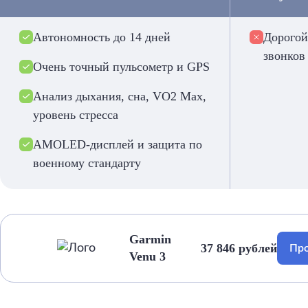
Автономность до 14 дней
Дорогой
звонков
Очень точный пульсометр и GPS
Анализ дыхания, сна, VO2 Max,
уровень стресса
AMOLED-дисплей и защита по
военному стандарту
Garmin
37 846 рублей
Про
Venu 3