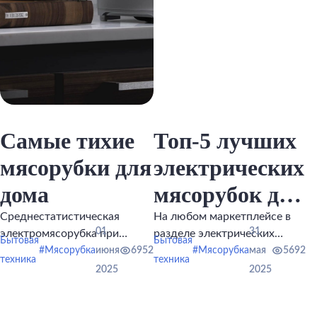
Самые тихие
Топ-5 лучших
мясорубки для
электрических
дома
мясорубок для
дома
Среднестатистическая
На любом маркетплейсе в
01
31
электромясорубка при
разделе электрических
Бытовая
Бытовая
работе издает звук в 70–80
мясорубок представлены
#Мясорубка
июня
6952
#Мясорубка
мая
5692
техника
техника
дБ.
сотни и даже тысячи
2025
2025
моделей с самыми разными
функциями.