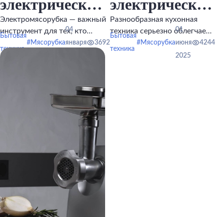
электрических
электрических
мясорубок для
мясорубок с
Электромясорубка — важный
Разнообразная кухонная
04
01
инструмент для тех, кто
техника серьезно облегчает
дома в
Бытовая
функцией
Бытовая
любит готовить.
нам жизнь.
#Мясорубка
января
3692
#Мясорубка
июня
4244
техника
техника
2026 году
соковыжималк
2026
2025