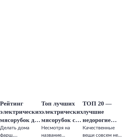
Рейтинг
Топ лучших
ТОП 20 —
электрических
электрических
лучшие
мясорубок до
мясорубок с
недорогие
10 000 рублей
функцией
мясорубки
Делать дома
Несмотря на
Качественные
фарш,
название
вещи совсем не
овощерезки
2025 года