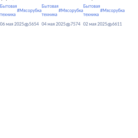
полуфабрикаты
возможности
обязательно
Бытовая
2025 года
Бытовая
Бытовая
#Мясорубка
#Мясорубка
#Мясорубка
из мяса и овощей
современных
стоят дорого.
техника
техника
техника
полезно и
электрических
06 мая 2025
5654
04 мая 2025
7574
02 мая 2025
6611
выгодно.
мясорубок не
ограничиваются
прокручиванием
мяса в фарш.