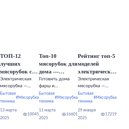
российской.
ТОП-12
Топ-10
Рейтинг топ-5
лучших
мясорубок для
моделей
мясорубок с
дома —
электрических
металлическими
рейтинги
мясорубок
Электрическая
Готовить дома
Электрическая
мясорубка —
фарш и
мясорубка —
шестернями —
лучших
техника, которая
различные
незаменимая
рейтинг
Бытовая
моделей в
Бытовая
Бытовая
#Мясорубка
#Мясорубка
#Мясорубка
должна служить
заготовки из
вещь на кухне.
2025 года
техника
бюджетном
техника
техника
много лет.
мяса, овощей и
и премиальном
13 марта
11 марта
29 января
фруктов намного
10045
16601
17219
сегментах
2025
2025
2025
дешевле и
полезнее, чем