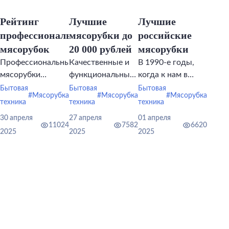
Рейтинг
Лучшие
Лучшие
профессиональных
мясорубки до
российские
мясорубок
20 000 рублей
мясорубки
Профессиональные
Качественные и
В 1990-е годы,
мясорубки
функциональные
когда к нам в
отличаются
электромясорубки
страну стала
Бытовая
Бытовая
Бытовая
#Мясорубка
#Мясорубка
#Мясорубка
высокой
есть в разных
массово
техника
техника
техника
мощностью и
ценовых
поступать
30 апреля
27 апреля
01 апреля
производительностью.
сегментах.
бытовая техника
11024
7582
6620
2025
2025
2025
зарубежных
брендов, у людей
сложилось
представление,
что немецкая или
японская
мясорубка всегда
лучше