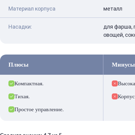
Материал корпуса
металл
Насадки:
для фарша, п
овощей, со
Плюсы
Минусы
Компактная.
Высока
Тихая.
Корпус 
Простое управление.