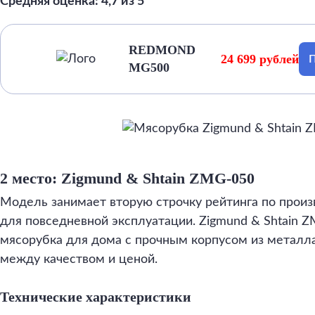
Средняя оценка: 4,7 из 5
REDMOND
24 699 рублей
П
MG500
2 место: Zigmund & Shtain ZMG-050
Модель занимает вторую строчку рейтинга по произ
для повседневной эксплуатации. Zigmund & Shtain 
мясорубка для дома с прочным корпусом из металл
между качеством и ценой.
Технические характеристики