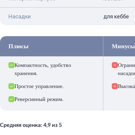
Насадки
для кеббе
Плюсы
Минусы
Компактность, удобство
Ограни
хранения.
насадо
Простое управление.
Высока
Реверсивный режим.
Средняя оценка: 4,9 из 5