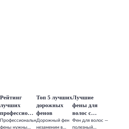
Рейтинг
Топ 5 лучших
Лучшие
лучших
дорожных
фены для
профессиональных
фенов
волос с
фенов для
ионизацией
Профессиональные
Дорожный фен
Фен для волос —
фены нужны
незаменим в
полезный
волос