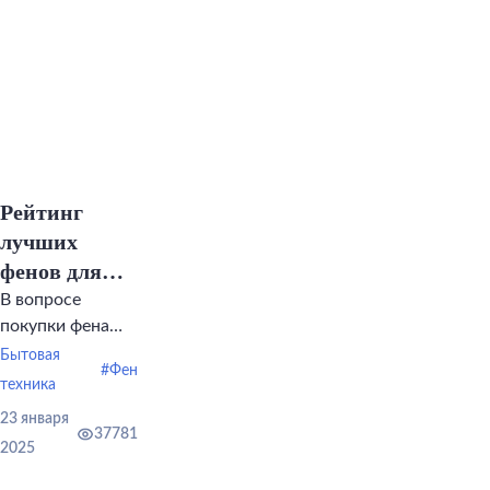
Рейтинг
лучших
фенов для
волос
В вопросе
покупки фена
существует два
Бытовая
#Фен
полярных
техника
мнения.
23 января
37781
2025