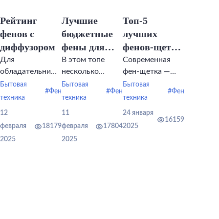
Рейтинг
Лучшие
Топ-5
фенов с
бюджетные
лучших
диффузором
фены для
фенов-щеток
волос
для волос
Для
В этом топе
Современная
обладательниц
несколько
фен-щетка —
волнистых
моделей фенов с
полезный
Бытовая
Бытовая
Бытовая
#Фен
#Фен
#Фен
волос вопрос,
бюджетной
бытовой
техника
техника
техника
какой выбрать
стоимостью,
прибор,
12
11
24 января
фен с
которые
который
16159
февраля
18179
февраля
17804
2025
диффузором для
эксперты и
помогает
2025
2025
кудрей, вовсе не
покупатели
сделать
праздный.
считают
красивую
надежными,
укладку и
удобными и
заодно
функциональными.
высушить
волосы.