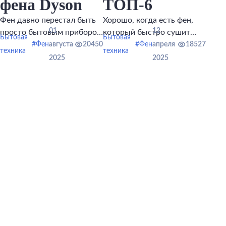
фена Dyson
ТОП-6
Фен давно перестал быть
Хорошо, когда есть фен,
01
12
просто бытовым прибором
который быстро сушит
Бытовая
Бытовая
для быстрой сушки
волосы, позволяет делать
#Фен
августа
20450
#Фен
апреля
18527
техника
техника
головы.
разнообразные укладки, но
2025
2025
при этом не сильно шумит.