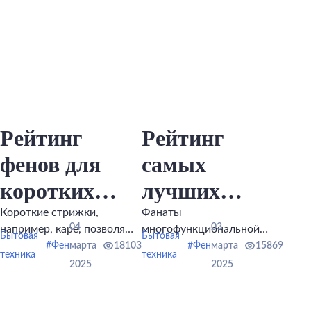
Рейтинг
Рейтинг
фенов для
самых
коротких
лучших
волос
фенов-
Короткие стрижки,
Фанаты
04
03
например, каре, позволяют
многофункциональной
Бытовая
стайлеров
Бытовая
создавать множество
бьюти-техники
#Фен
марта
18103
#Фен
марта
15869
техника
техника
ярких и интересных
обязательно должны
для волос
2025
2025
образов, меняя укладки.
иметь в своем арсенале
2026 года
фен-стайлер.