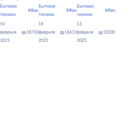
стилистам и
путешествиях,
инструмент
Бытовая
Бытовая
Бытовая
#Фен
#Фен
#Фен
парикмахерам.
командировках
ухода, который
техника
техника
техника
и любых других
не только сушит,
16
14
13
поездках.
но и помогает
февраля
18710
февраля
16613
февраля
18200
сохранять
2025
2025
2025
здоровье
локонов.