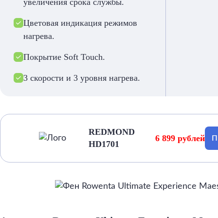
увеличения срока службы.
Цветовая индикация режимов
нагрева.
Покрытие Soft Touch.
3 скорости и 3 уровня нагрева.
REDMOND
6 899 рублей
П
HD1701