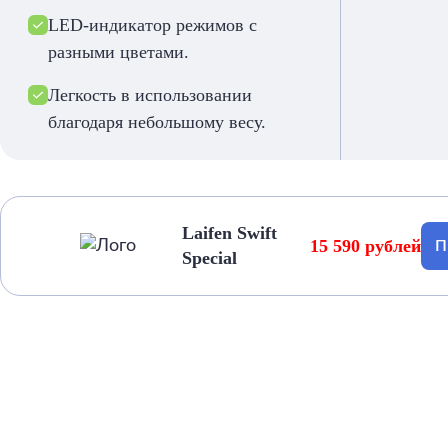
LED-индикатор режимов с
разными цветами.
Легкость в использовании
благодаря небольшому весу.
Laifen Swift
15 590 рублей
П
Special