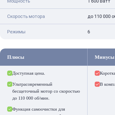
Мощность
1 600 Ватт
Скорость мотора
до 110 000 о
Режимы
6
Плюсы
Минусы
Доступная цена.
Коротк
Ультрасовременный
В комп
бесщеточный мотор со скоростью
до 110 000 об/мин.
Функция самоочистки для