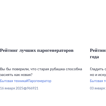
Рейтинг лучших парогенераторов
Рейтин
года
Вы бы поверили, что старая рубашка способна
Гладить 
засиять как новая?
но и иск
инструме
Бытовая техника
#Парогенератор
Бытовая т
16 января 2025
966921
03 января