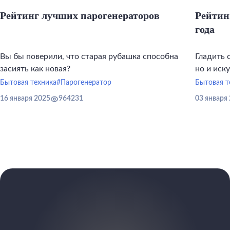
Рейтинг лучших парогенераторов
Рейтин
года
Вы бы поверили, что старая рубашка способна
Гладить 
засиять как новая?
но и иск
инструме
Бытовая техника
#Парогенератор
Бытовая т
16 января 2025
964231
03 января