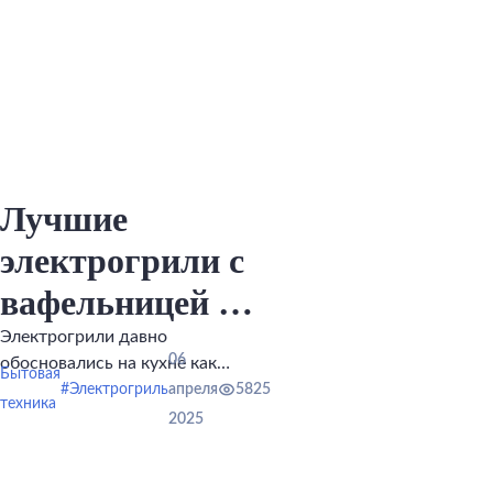
Лучшие
электрогрили с
вафельницей —
рейтинг и
Электрогрили давно
06
обосновались на кухне как
советы по
Бытовая
удобные, эффективные,
#Электрогриль
апреля
5825
техника
малогабаритные, надежные
выбору
2025
помощники для приготовления
быстрых, полезных и вкусных