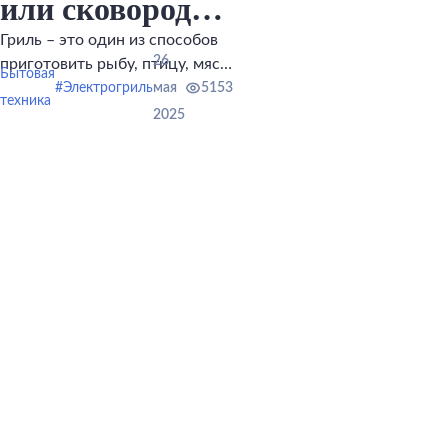
или сковорода-
гриль? Как
Гриль – это один из способов
26
приготовить рыбу, птицу, мясо,
сделать
Бытовая
овощи.
#Электрогриль
мая
5153
техника
правильный
2025
выбор