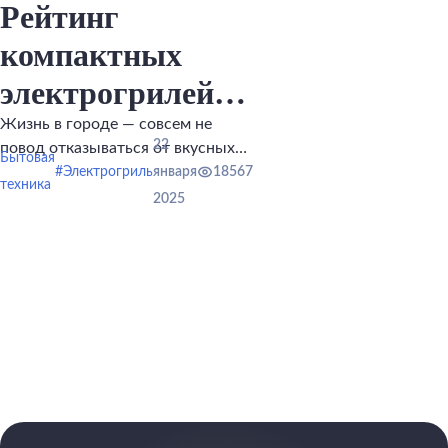
Рейтинг
компактных
электрогрилей
для небольшой
Жизнь в городе — совсем не
22
повод отказываться от вкусных
кухни
Бытовая
блюд, приготовленных на гриле.
#Электрогриль
января
18567
техника
2025