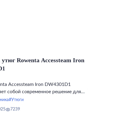
 утюг Rowenta Accessteam Iron
D1
nta Accessteam Iron DW4301D1
яет собой современное решение для
деждой, где внимание к деталям
ника
#Утюги
я с высокой производительностью.
025
7239