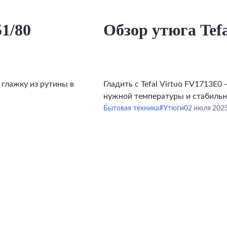
1/80
Обзор утюга Tef
 глажку из рутины в
Гладить с Tefal Virtuo FV1713E0
нужной температуры и стабильн
каждая вещь выглядела идеальн
Бытовая техника
#Утюги
02 июля 202