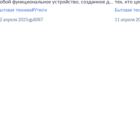
обой функциональное устройство, созданное для
тех, кто ц
добства и надежности в ежедневном уходе за
процессе 
ытовая техника
#Утюги
Бытовая тех
деждой.
2 апреля 2025
8087
11 апреля 2