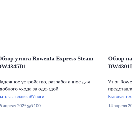
Обзор утюга Rowenta Express Steam
Обзор на
DW4345D1
DW4301
адежное устройство, разработанное для
Утюг Rowe
добного ухода за одеждой.
представл
ухода за о
ытовая техника
#Утюги
Бытовая тех
сочетаетс
5 апреля 2025
9100
14 апреля 2