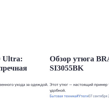
 Ultra:
Обзор утюга BRA
упречная
SI3055BK
венного ухода за одеждой.
Этот утюг — настоящий пример т
удобной.
Бытовая техника
#Утюги
07 сентября 