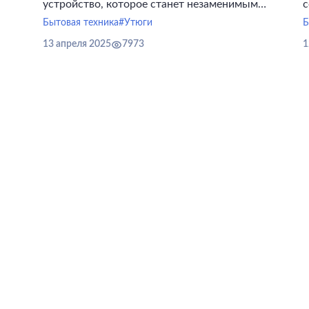
устройство, которое станет незаменимым
с
инструментом в уходе за одеждой.
у
Бытовая техника
#Утюги
Б
о
13 апреля 2025
7973
1