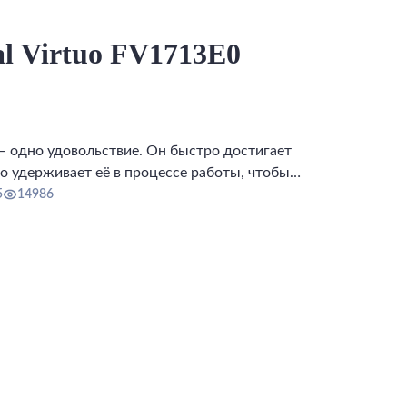
al Virtuo FV1713E0
 — одно удовольствие. Он быстро достигает
о удерживает её в процессе работы, чтобы
о.
5
14986