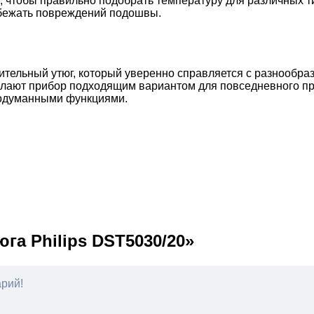
, чтобы правильно подобрать температуру для различных т
збежать повреждений подошвы.
ительный утюг, который уверенно справляется с разнообра
елают прибор подходящим вариантом для повседневного при
родуманными функциями.
га Philips DST5030/20»