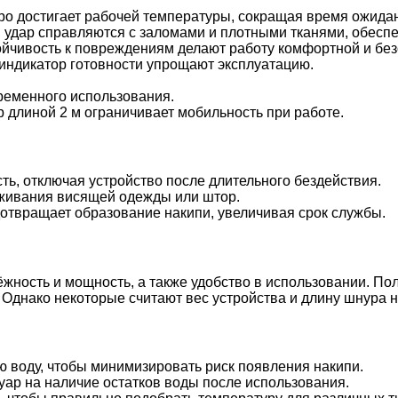
ро достигает рабочей температуры, сокращая время ожида
 удар справляются с заломами и плотными тканями, обесп
ойчивость к повреждениям делают работу комфортной и без
 индикатор готовности упрощают эксплуатацию.
временного использования.
 длиной 2 м ограничивает мобильность при работе.
ь, отключая устройство после длительного бездействия.
аживания висящей одежды или штор.
дотвращает образование накипи, увеличивая срок службы.
ёжность и мощность, а также удобство в использовании. П
. Однако некоторые считают вес устройства и длину шнура 
 воду, чтобы минимизировать риск появления накипи.
ар на наличие остатков воды после использования.