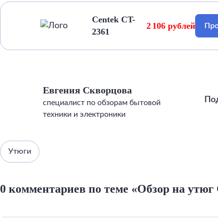
Centek CT-
2 106 рублей
Про
2361
Евгения Скворцова
По
специалист по обзорам бытовой
техники и электроники
Утюги
0 комментариев по теме «Обзор на утюг 