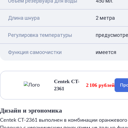
Объем резервуара для воды
450 мл.
Длина шнура
2 метра
Регулировка температуры
предусмотр
Функция самоочистки
имеется
Centek CT-
2 106 рублей
Про
2361
Дизайн и эргономика
Centek CT-2361 выполнен в комбинации оранжевого 