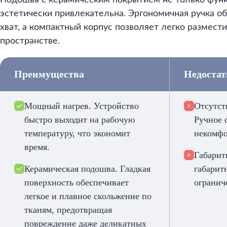
Подошва с керамическим покрытием не только функ
эстетически привлекательна. Эргономичная ручка 
хват, а компактный корпус позволяет легко размест
пространстве.
Преимущества
Недоста
Мощный нагрев. Устройство
Отсутст
быстро выходит на рабочую
Ручное 
температуру, что экономит
некомфо
время.
Габарит
Керамическая подошва. Гладкая
габарит
поверхность обеспечивает
огранич
легкое и плавное скольжение по
тканям, предотвращая
повреждение даже деликатных