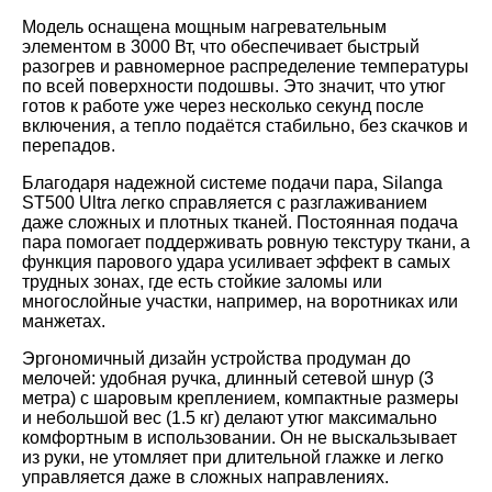
Модель оснащена мощным нагревательным
элементом в 3000 Вт, что обеспечивает быстрый
разогрев и равномерное распределение температуры
по всей поверхности подошвы. Это значит, что утюг
готов к работе уже через несколько секунд после
включения, а тепло подаётся стабильно, без скачков и
перепадов.
Благодаря надежной системе подачи пара, Silanga
ST500 Ultra легко справляется с разглаживанием
даже сложных и плотных тканей. Постоянная подача
пара помогает поддерживать ровную текстуру ткани, а
функция парового удара усиливает эффект в самых
трудных зонах, где есть стойкие заломы или
многослойные участки, например, на воротниках или
манжетах.
Эргономичный дизайн устройства продуман до
мелочей: удобная ручка, длинный сетевой шнур (3
метра) с шаровым креплением, компактные размеры
и небольшой вес (1.5 кг) делают утюг максимально
комфортным в использовании. Он не выскальзывает
из руки, не утомляет при длительной глажке и легко
управляется даже в сложных направлениях.