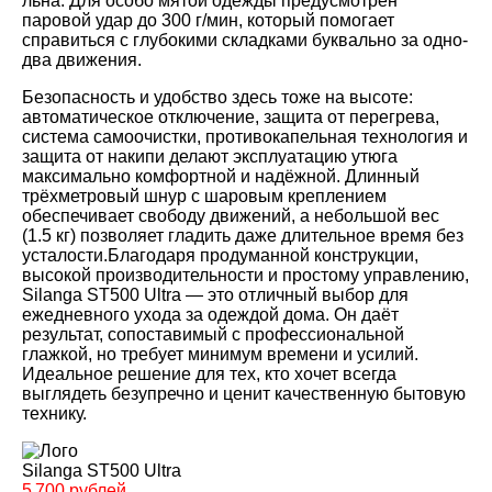
льна. Для особо мятой одежды предусмотрен
паровой удар до 300 г/мин, который помогает
справиться с глубокими складками буквально за одно-
два движения.
Безопасность и удобство здесь тоже на высоте:
автоматическое отключение, защита от перегрева,
система самоочистки, противокапельная технология и
защита от накипи делают эксплуатацию утюга
максимально комфортной и надёжной. Длинный
трёхметровый шнур с шаровым креплением
обеспечивает свободу движений, а небольшой вес
(1.5 кг) позволяет гладить даже длительное время без
усталости.Благодаря продуманной конструкции,
высокой производительности и простому управлению,
Silanga ST500 Ultra — это отличный выбор для
ежедневного ухода за одеждой дома. Он даёт
результат, сопоставимый с профессиональной
глажкой, но требует минимум времени и усилий.
Идеальное решение для тех, кто хочет всегда
выглядеть безупречно и ценит качественную бытовую
технику.
Silanga ST500 Ultra
5 700 рублей