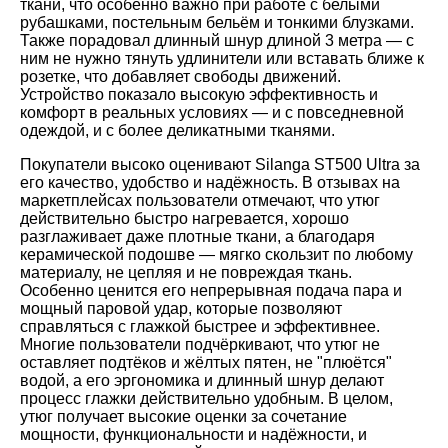
ткани, что особенно важно при работе с белыми
рубашками, постельным бельём и тонкими блузками.
Также порадовал длинный шнур длиной 3 метра — с
ним не нужно тянуть удлинители или вставать ближе к
розетке, что добавляет свободы движений.
Устройство показало высокую эффективность и
комфорт в реальных условиях — и с повседневной
одеждой, и с более деликатными тканями.
Покупатели высоко оценивают Silanga ST500 Ultra за
его качество, удобство и надёжность. В отзывах на
маркетплейсах пользователи отмечают, что утюг
действительно быстро нагревается, хорошо
разглаживает даже плотные ткани, а благодаря
керамической подошве — мягко скользит по любому
материалу, не цепляя и не повреждая ткань.
Особенно ценится его непрерывная подача пара и
мощный паровой удар, которые позволяют
справляться с глажкой быстрее и эффективнее.
Многие пользователи подчёркивают, что утюг не
оставляет подтёков и жёлтых пятен, не "плюётся"
водой, а его эргономика и длинный шнур делают
процесс глажки действительно удобным. В целом,
утюг получает высокие оценки за сочетание
мощности, функциональности и надёжности, и