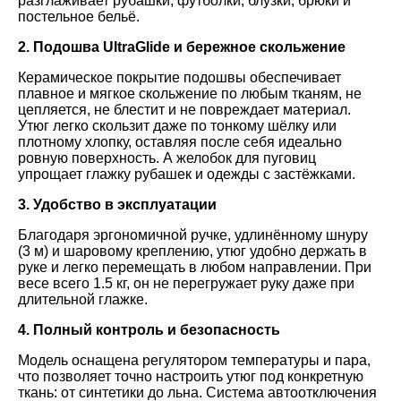
разглаживает рубашки, футболки, блузки, брюки и
постельное бельё.
2. Подошва UltraGlide и бережное скольжение
Керамическое покрытие подошвы обеспечивает
плавное и мягкое скольжение по любым тканям, не
цепляется, не блестит и не повреждает материал.
Утюг легко скользит даже по тонкому шёлку или
плотному хлопку, оставляя после себя идеально
ровную поверхность. А желобок для пуговиц
упрощает глажку рубашек и одежды с застёжками.
3. Удобство в эксплуатации
Благодаря эргономичной ручке, удлинённому шнуру
(3 м) и шаровому креплению, утюг удобно держать в
руке и легко перемещать в любом направлении. При
весе всего 1.5 кг, он не перегружает руку даже при
длительной глажке.
4. Полный контроль и безопасность
Модель оснащена регулятором температуры и пара,
что позволяет точно настроить утюг под конкретную
ткань: от синтетики до льна. Система автоотключения