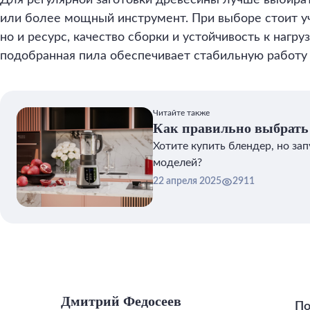
Для регулярной заготовки древесины лучше выбир
или более мощный инструмент. При выборе стоит уч
но и ресурс, качество сборки и устойчивость к нагру
подобранная пила обеспечивает стабильную работу 
Читайте также
Как правильно выбрать 
Хотите купить блендер, но за
моделей?
22 апреля 2025
2911
Дмитрий Федосеев
По