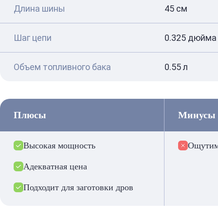
Длина шины
45 см
Шаг цепи
0.325 дюйма
Объем топливного бака
0.55 л
Плюсы
Минусы
Высокая мощность
Ощутим
Адекватная цена
Подходит для заготовки дров