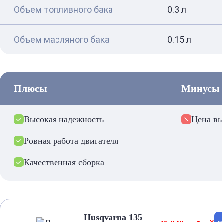
Объем топливного бака
0.3 л
Объем масляного бака
0.15 л
Плюсы
Минусы
Высокая надежность
Цена в
Ровная работа двигателя
Качественная сборка
Husqvarna 135