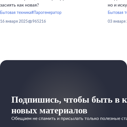
засиять как новая?
но и иск
инструме
Бытовая техника
#Парогенератор
Бытовая т
16 января 2025
965216
03 января
Подпишись, чтобы быть в к
новых материалов
Обещаем не спамить и присылать только полезные ст