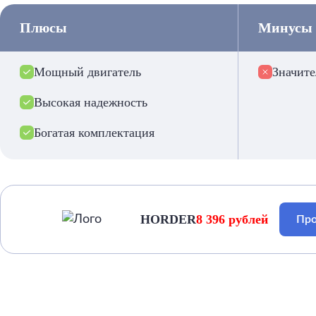
Плюсы
Минусы
Мощный двигатель
Значите
Высокая надежность
Богатая комплектация
HORDER
8 396 рублей
Про