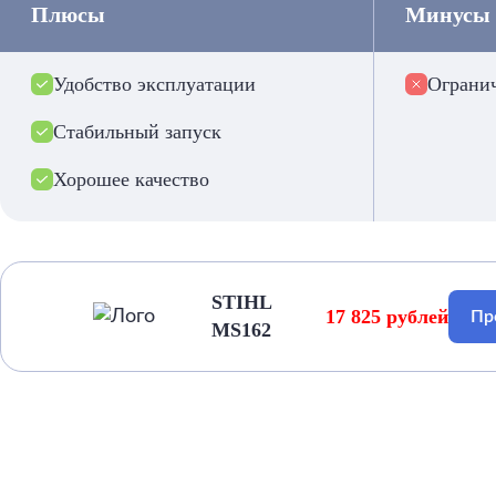
Плюсы
Минусы
Удобство эксплуатации
Ограни
Стабильный запуск
Хорошее качество
STIHL
17 825 рублей
Пр
MS162