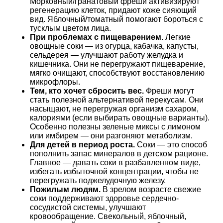
Морковный/гранатовый фреши активизируют
регенерацию клеток, придают коже сияющий
вид. Яблочный/томатный помогают бороться с
тусклым цветом лица.
При проблемах с пищеварением.
Легкие
овощные соки — из огурца, кабачка, капусты,
сельдерея — улучшают работу желудка и
кишечника. Они не перегружают пищеварение,
мягко очищают, способствуют восстановлению
микрофлоры.
Тем, кто хочет сбросить вес.
Фреши могут
стать полезной альтернативой перекусам. Они
насыщают, не перегружая организм сахаром,
калориями (если выбирать овощные варианты).
Особенно полезны зеленые миксы с лимоном
или имбирем — они разгоняют метаболизм.
Для детей в период роста.
Соки — это способ
пополнить запас минералов в детском рационе.
Главное — давать соки в разбавленном виде,
избегать избыточной концентрации, чтобы не
перегружать поджелудочную железу.
Пожилым людям.
В зрелом возрасте свежие
соки поддерживают здоровье сердечно-
сосудистой системы, улучшают
кровообращение. Свекольный, яблочный,