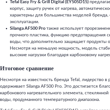
Tefal Easy Fry & Grill Digital (EY505D15)
предлага
корпус, защиту ручек от нагрева, автоматическ
характерны для большинства моделей бренда,
эксплуатации.
Silanga AF500 Pro
также использует прорезиненн
прочного пластика, функцию предотвращения с
воды, что дополнительно защищает продукты о
Несмотря на меньшую мощность, модель стаб
высокие нагрузки благодаря карбоновому нагре
Итоговое сравнение
Несмотря на известность бренда Tefal, лидерство в 
одерживает Silanga AF500 Pro. Это достигается бла
карбонового нагревательного элемента, стеклянной
воды, продуманного температурного диапазона.