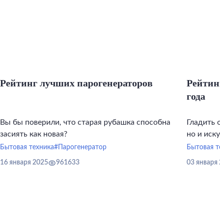
Рейтинг лучших парогенераторов
Рейтин
года
Вы бы поверили, что старая рубашка способна
Гладить 
засиять как новая?
но и иск
инструме
Бытовая техника
#Парогенератор
Бытовая т
16 января 2025
961633
03 января