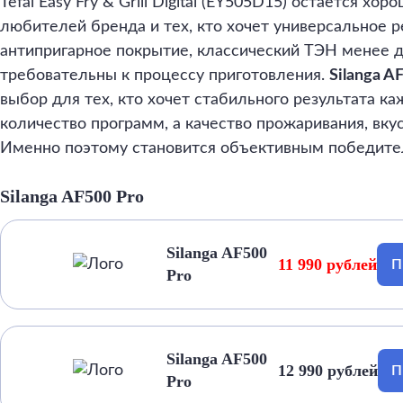
Tefal Easy Fry & Grill Digital (EY505D15) остаётся х
любителей бренда и тех, кто хочет универсальное р
антипригарное покрытие, классический ТЭН менее 
требовательны к процессу приготовления.
Silanga A
выбор для тех, кто хочет стабильного результата ка
количество программ, а качество прожаривания, вкус
Именно поэтому становится объективным победител
Silanga AF500 Pro
Silanga AF500
11 990 рублей
П
Pro
Silanga AF500
12 990 рублей
П
Pro