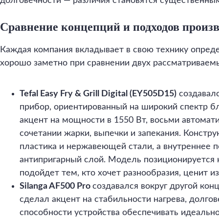
долговечности — различия становятся существенны
Сравнение концепций и подходов произ
Каждая компания вкладывает в свою технику опред
хорошо заметно при сравнении двух рассматриваем
Tefal Easy Fry & Grill Digital (EY505D15)
создавалс
прибор, ориентированный на широкий спектр б
акцент на мощности в 1550 Вт, восьми автомат
сочетании жарки, выпечки и запекания. Констру
пластика и нержавеющей стали, а внутреннее 
антипригарный слой. Модель позиционируется к
подойдет тем, кто хочет разнообразия, ценит и
Silanga AF500 Pro
создавался вокруг другой кон
сделал акцент на стабильности нагрева, долго
способности устройства обеспечивать идеальн