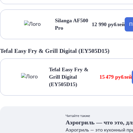
Silanga AF500
12 990 рублей
П
Pro
Tefal Easy Fry & Grill Digital (EY505D15)
Tefal Easy Fry &
Grill Digital
15 479 рублей
(EY505D15)
Читайте также
Аэрогриль — что это, дл
покупать
Аэрогриль — это кухонный пр