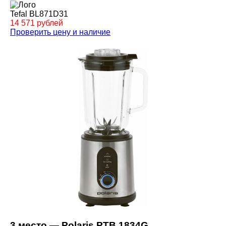
Tefal BL871D31
14 571 рублей
Проверить цену и наличие
3 место — Polaris PTB 1834G