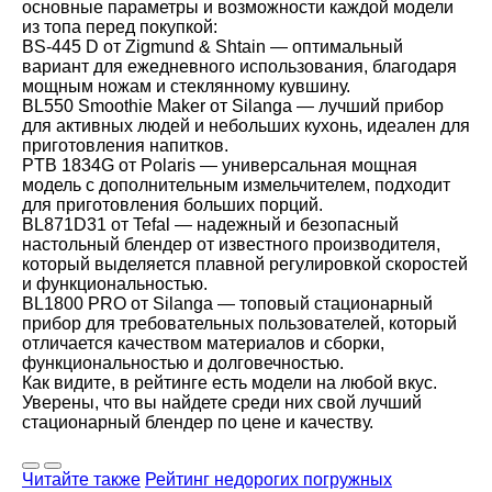
основные параметры и возможности каждой модели
из топа перед покупкой:
BS-445 D от Zigmund & Shtain — оптимальный
вариант для ежедневного использования, благодаря
мощным ножам и стеклянному кувшину.
BL550 Smoothie Maker от Silanga — лучший прибор
для активных людей и небольших кухонь, идеален для
приготовления напитков.
PTB 1834G от Polaris — универсальная мощная
модель с дополнительным измельчителем, подходит
для приготовления больших порций.
BL871D31 от Tefal — надежный и безопасный
настольный блендер от известного производителя,
который выделяется плавной регулировкой скоростей
и функциональностью.
BL1800 PRO от Silanga — топовый стационарный
прибор для требовательных пользователей, который
отличается качеством материалов и сборки,
функциональностью и долговечностью.
Как видите, в рейтинге есть модели на любой вкус.
Уверены, что вы найдете среди них свой лучший
стационарный блендер по цене и качеству.
Читайте также
Рейтинг недорогих погружных