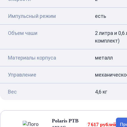
Импульсный режим
есть
Объем чаши
2 литра и 0,6
комплект)
Материалы корпуса
металл
Управление
механическо
Вес
4,6 кг
Polaris PTB
7 617 рублей
Пр