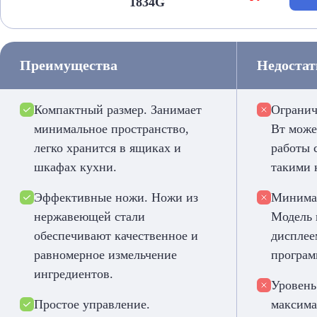
1834G
Преимущества
Недоста
Компактный размер. Занимает
Огранич
минимальное пространство,
Вт може
легко хранится в ящиках и
работы 
шкафах кухни.
такими 
Эффективные ножи. Ножи из
Минима
нержавеющей стали
Модель 
обеспечивают качественное и
дисплее
равномерное измельчение
програм
ингредиентов.
Уровень
Простое управление.
максима