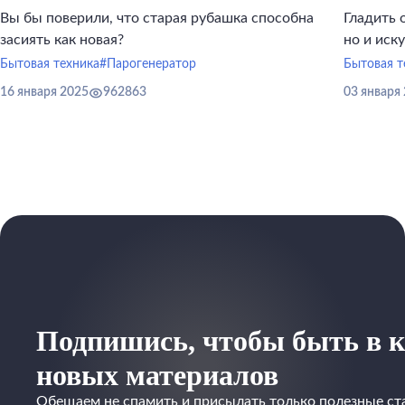
Вы бы поверили, что старая рубашка способна
Гладить 
засиять как новая?
но и иск
инструме
Бытовая техника
#Парогенератор
Бытовая т
16 января 2025
962863
03 января
Подпишись, чтобы быть в к
новых материалов
Обещаем не спамить и присылать только полезные ст