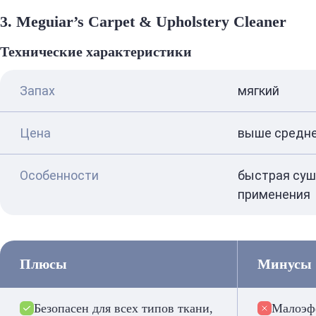
3. Meguiar’s Carpet & Upholstery Cleaner
Технические характеристики
Запах
мягкий
Цена
выше средне
Особенности
быстрая сушк
применения
Плюсы
Минусы
Безопасен для всех типов ткани,
Малоэф