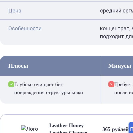
Цена
средний сег
Особенности
концентрат,
подходит для
Плюсы
Минусы
Глубоко очищает без
Требует
повреждения структуры кожи
после и
Leather Honey
365 рублей
П
Leather Cleaner