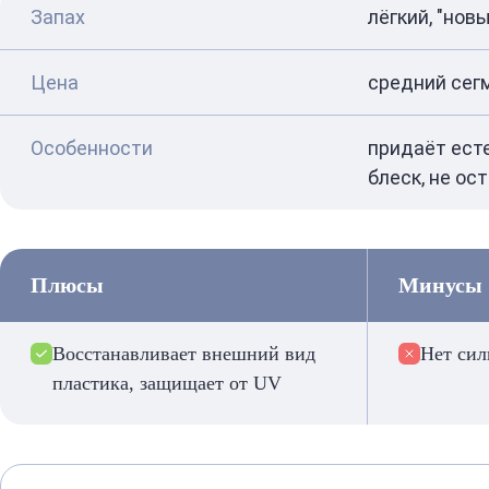
Запах
лёгкий, "нов
Цена
средний сег
Особенности
придаёт ест
блеск, не о
Плюсы
Минусы
Восстанавливает внешний вид
Нет сил
пластика, защищает от UV