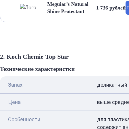
Meguiar’s Natural
1 736 рублей
П
Shine Protectant
2. Koch Chemie Top Star
Технические характеристки
Запах
деликатный
Цена
выше средне
Особенности
для пластика
содержит ан