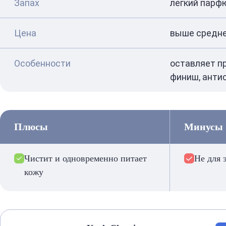
Запах
легкий пар
Цена
выше средне
Особенности
оставляет п
финиш, анти
Плюсы
Минусы
Чистит и одновременно питает
Не для 
кожу