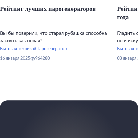
Рейтинг лучших парогенераторов
Рейтин
года
Вы бы поверили, что старая рубашка способна
Гладить 
засиять как новая?
но и иск
инструме
Бытовая техника
#Парогенератор
Бытовая т
16 января 2025
964280
03 января