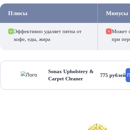
Плюсы
Минусы
Эффективно удаляет пятна от
Может о
кофе, еды, жира
при пер
Sonax Upholstery &
775 рублей
П
Carpet Cleaner