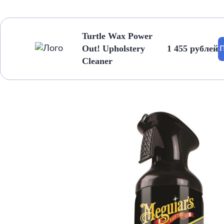
Turtle Wax Power
Out! Upholstery
1 455 рублей
П
Cleaner