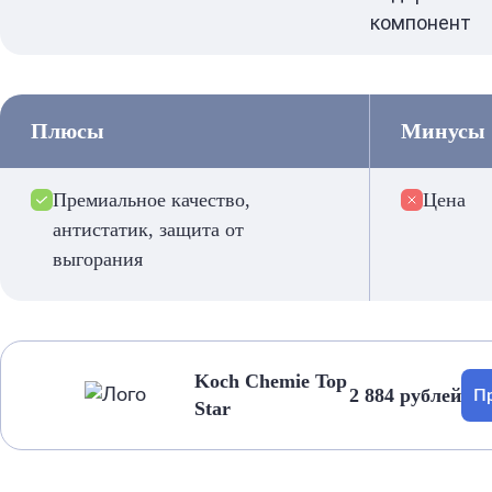
компонент
Плюсы
Минусы
Премиальное качество,
Цена
антистатик, защита от
выгорания
Koch Chemie Top
2 884 рублей
Пр
Star