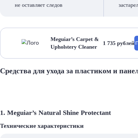
не оставляет следов
застаре
Meguiar’s Carpet &
1 735 рублей
П
Upholstery Cleaner
Средства для ухода за пластиком и пане
1. Meguiar’s Natural Shine Protectant
Технические характеристики