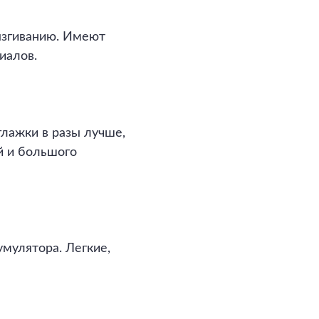
ызгиванию. Имеют
иалов.
глажки в разы лучше,
ей и большого
мулятора. Легкие,