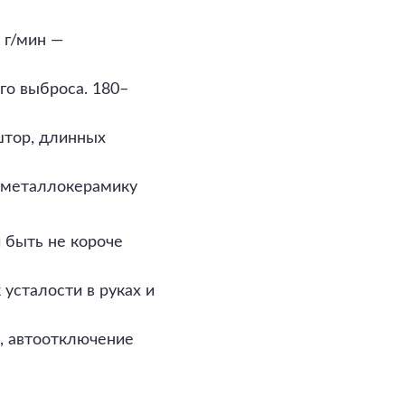
 г/мин —
го выброса. 180–
штор, длинных
 металлокерамику
и быть не короче
 усталости в руках и
а, автоотключение