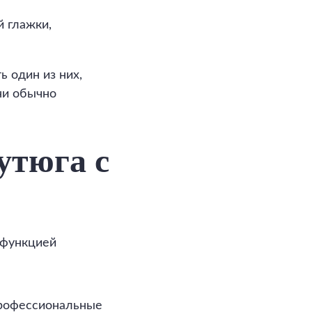
 глажки,
ь один из них,
ани обычно
утюга с
 функцией
профессиональные