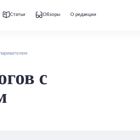
Статьи
Обзоры
О редакции
тпаривателем
югов с
м