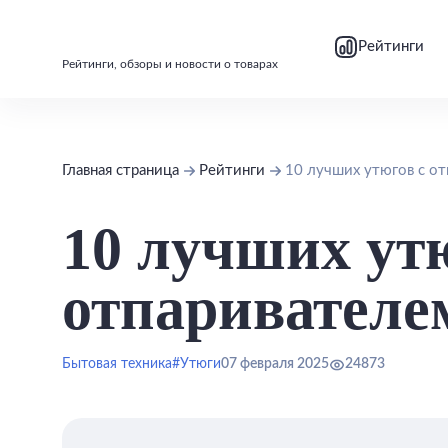
bool(false)
bool(false)
Рейтинги
Рейтинги, обзоры и новости о товарах
Главная страница
Рейтинги
10 лучших утюгов с о
10 лучших ут
отпаривателе
Бытовая техника
#Утюги
07 февраля 2025
24873