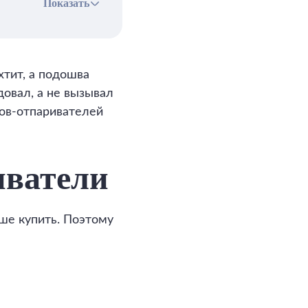
Показать
тит, а подошва
довал, а не вызывал
гов-отпаривателей
иватели
чше купить. Поэтому