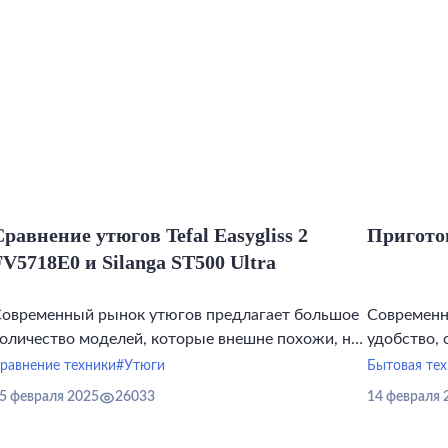
равнение утюгов Tefal Easygliss 2
Пригото
V5718E0 и Silanga ST500 Ultra
овременный рынок утюгов предлагает большое
Современн
оличество моделей, которые внешне похожи, но
удобство, 
емонстрируют различия в мощности,
равнение техники
#Утюги
Бытовая тех
онструкции подошвы, стабильности
5 февраля 2025
26033
14 февраля 
емпературы и паровой производительности.