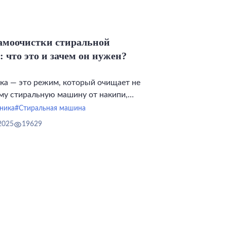
амоочистки стиральной
что это и зачем он нужен?
ка — это режим, который очищает не
аму стиральную машину от накипи,
алета, плесени и запахов.
ника
#Стиральная машина
2025
19629