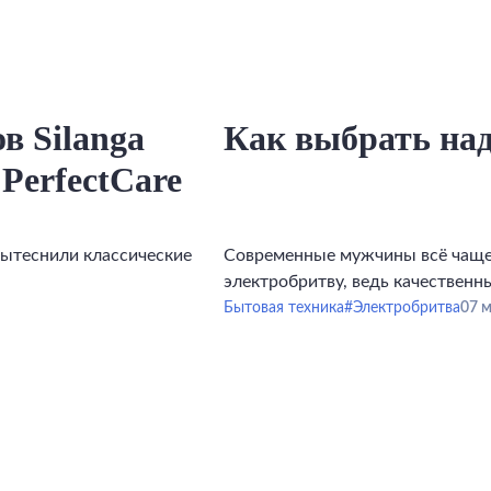
в Silanga
Как выбрать на
 PerfectCare
вытеснили классические
Современные мужчины всё чаще 
электробритву, ведь качественн
удобным аксессуаром, а важной 
Бытовая техника
#Электробритва
07 