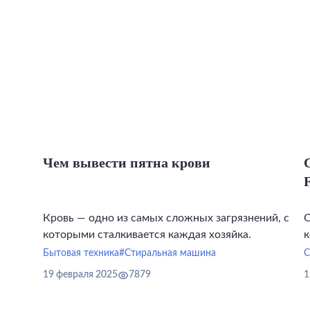
Чем вывести пятна крови
С
F
Кровь — одно из самых сложных загрязнений, с
С
которыми сталкивается каждая хозяйка.
к
д
Бытовая техника
#Стиральная машина
С
к
19 февраля 2025
7879
1
т