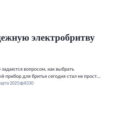
дежную электробритву
задаются вопросом, как выбрать
ый прибор для бритья сегодня стал не просто
частью имиджа и уверенности в себе.
марта 2025
8330