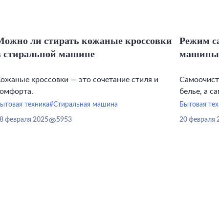
Можно ли стирать кожаные кроссовки
Режим с
в стиральной машине
машины: 
ожаные кроссовки — это сочетание стиля и
Самоочист
омфорта.
белье, а с
мыльного н
ытовая техника
#Стиральная машина
Бытовая тех
8 февраля 2025
5953
20 февраля 