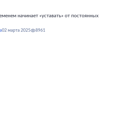
еменем начинает «уставать» от постоянных
а
02 марта 2025
8961