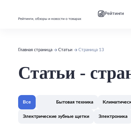
bool(false)
bool(false)
Рейтинги
Рейтинги, обзоры и новости о товарах
Главная страница
Статьи
Страница 13
Статьи - стра
Все
Бытовая техника
Климатическ
Электрические зубные щетки
Электроника