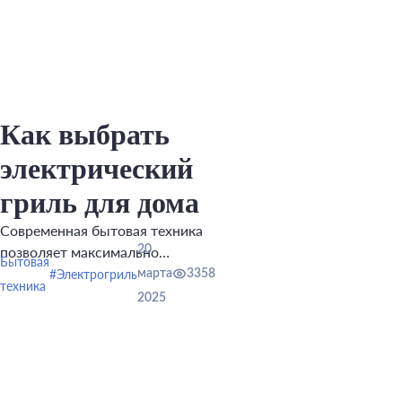
Как выбрать
электрический
гриль для дома
Современная бытовая техника
20
позволяет максимально
Бытовая
разнообразить свое ежедневное
#Электрогриль
марта
3358
техника
меню.
2025