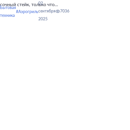
02
сочный стейк, только что
Бытовая
снятый с решетки.
#Аэрогриль
сентября
7036
техника
2025