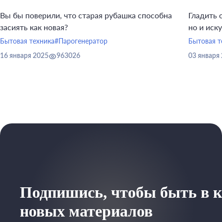
Вы бы поверили, что старая рубашка способна
Гладить 
засиять как новая?
но и иск
инструме
Бытовая техника
#Парогенератор
Бытовая т
16 января 2025
963026
03 января
Подпишись, чтобы быть в к
новых материалов