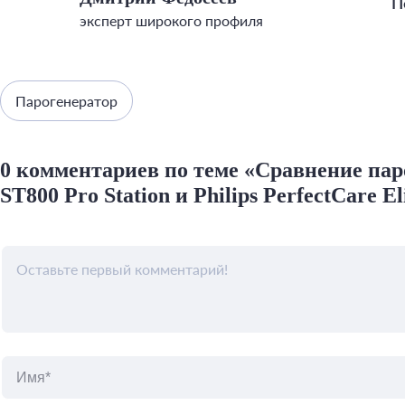
П
эксперт широкого профиля
Парогенератор
0 комментариев по теме «Сравнение паро
ST800 Pro Station и Philips PerfectCare E