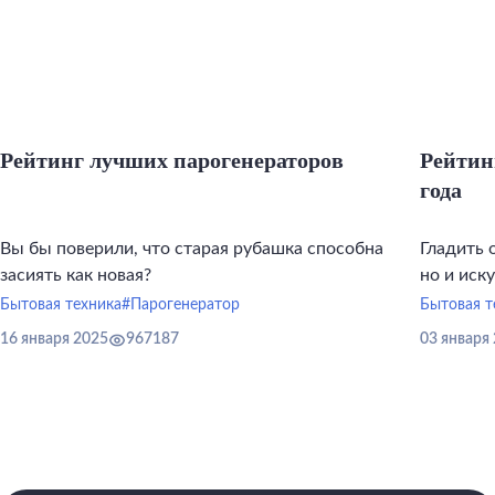
Рейтинг лучших парогенераторов
Рейтин
года
Вы бы поверили, что старая рубашка способна
Гладить 
засиять как новая?
но и иск
инструме
Бытовая техника
#Парогенератор
Бытовая т
16 января 2025
967187
03 января