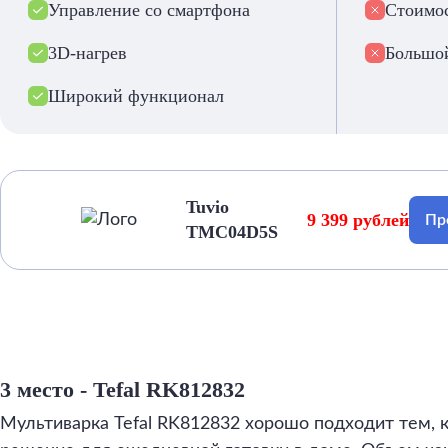
Управление со смартфона
Стоимо
3D-нагрев
Большой
Широкий функционал
Tuvio
9 399 рублей
Пр
TMC04D5S
3 место - Tefal RK812832
Мультиварка Tefal RK812832 хорошо подходит тем, 