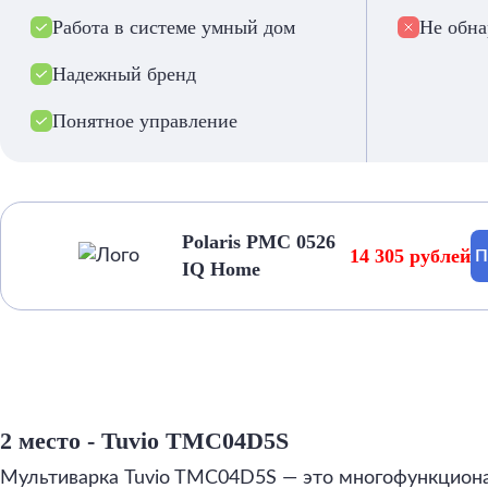
Работа в системе умный дом
Не обн
Надежный бренд
Понятное управление
Polaris PMC 0526
14 305 рублей
П
IQ Home
2 место - Tuvio TMC04D5S
Мультиварка Tuvio TMC04D5S — это многофункцион