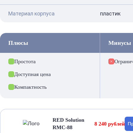
Материал корпуса
пластик
Плюсы
Минусы
Простота
Ограни
Доступная цена
Компактность
RED Solution
8 240 рублей
Пр
RMC-88