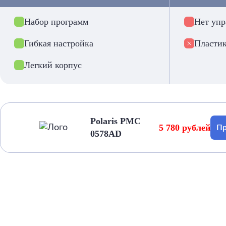
Набор программ
Нет упр
Гибкая настройка
Пластик
Легкий корпус
Polaris PMC
5 780 рублей
Пр
0578AD