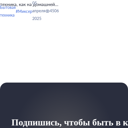
05
техника, как на домашней
Бытовая
кухне, так и в заведениях
#Миксер
апреля
4506
техника
общественного питания.
2025
Подпишись, чтобы быть в к