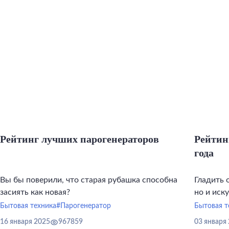
Рейтинг лучших парогенераторов
Рейтин
года
Вы бы поверили, что старая рубашка способна
Гладить 
засиять как новая?
но и иск
инструме
Бытовая техника
#Парогенератор
Бытовая т
16 января 2025
967859
03 января