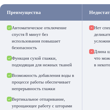
Преимущества
Недоста
Автоматическое отключение
Нет спе
спустя 8 минут без
деликат
использования повышает
усложни
безопасность
Длина ш
Функция сухой глажки,
что мож
подходящая для нежных тканей
в некот
Возможность добавления воды в
процессе работы обеспечивает
непрерывность глажки
Вертикальное отпаривание,
упрощающее работу с шторами