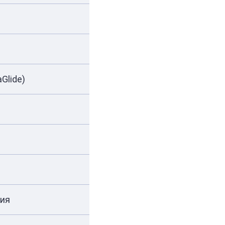
Glide)
вия