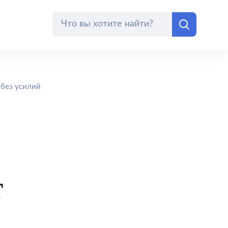
 без усилий
т