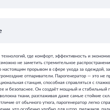
е
технологий, где комфорт, эффективность и экономи
озможно не заметить стремительное распространени
о настоящим прорывом в сфере ухода за одеждой, з
громоздкие отпариватели. Парогенератор — это не 
циональная станция, способная справляться с глажко
ее и безопаснее. Он создаёт мощный и стабильный п
 волокна ткани, разглаживая даже самые стойкие ск
отличие от обычного утюга, парогенератор легко спра
нии, что особенно удобно для штор, пиджаков, паль