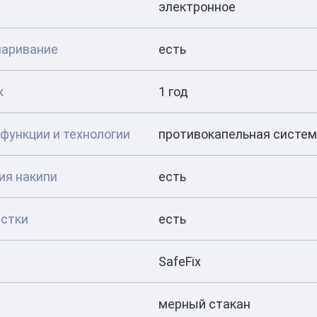
электронное
паривание
есть
к
1 год
функции и технологии
противокапельная систе
ия накипи
есть
стки
есть
SafeFix
мерный стакан