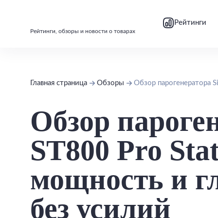
bool(false)
bool(false)
Рейтинги
Рейтинги, обзоры и новости о товарах
Главная страница
Обзоры
Обзор парогенератора Si
Обзор пароген
ST800 Pro Sta
мощность и г
без усилий