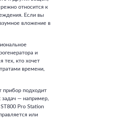
ережно относится к
еждения. Если вы
разумное вложение в
циональное
рогенератора и
 тех, кто хочет
тратами времени,
т прибор подходит
 задач — например,
ST800 Pro Station
правляется или