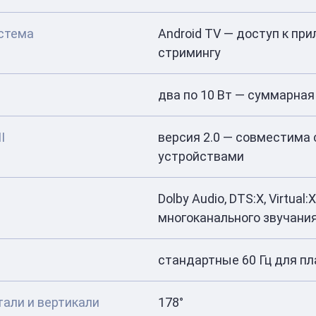
стема
Android TV — доступ к пр
стримингу
два по 10 Вт — суммарная
I
версия 2.0 — совместима
устройствами
Dolby Audio, DTS:X, Virtua
многоканального звучани
стандартные 60 Гц для п
тали и вертикали
178°