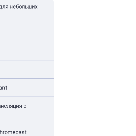
 для небольших
ant
ансляция с
 Chromecast