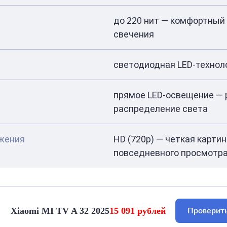
до 220 нит — комфортный
свечения
светодиодная LED-технол
прямое LED-освещение —
распределение света
жения
HD (720p) — четкая карти
повседневного просмотр
Xiaomi MI TV A 32 2025
15 091 рублей
Проверить