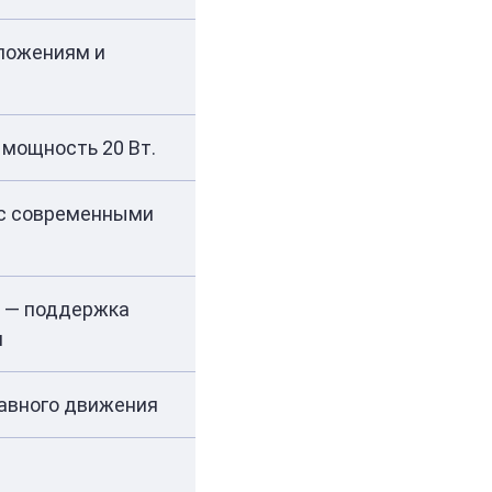
иложениям и
 мощность 20 Вт.
 с современными
l:X — поддержка
я
лавного движения