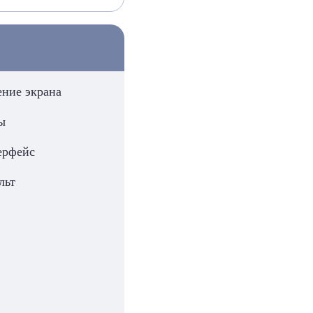
ние экрана
ы
ерфейс
льт