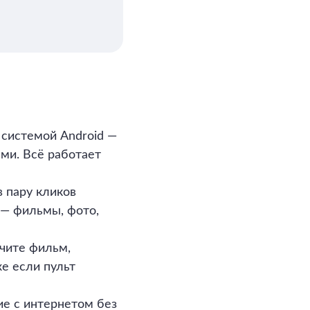
 системой Android —
ями. Всё работает
 пару кликов
 — фильмы, фото,
ючите фильм,
е если пульт
ие с интернетом без