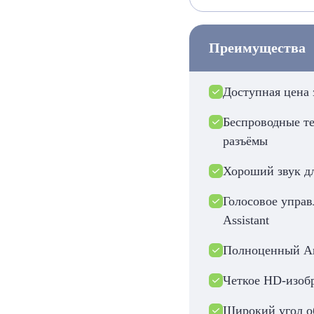
Преимущества
Доступная цена
Беспроводные т
разъёмы
Хороший звук дл
Голосовое упра
Assistant
Полноценный An
Четкое HD-изоб
Широкий угол об