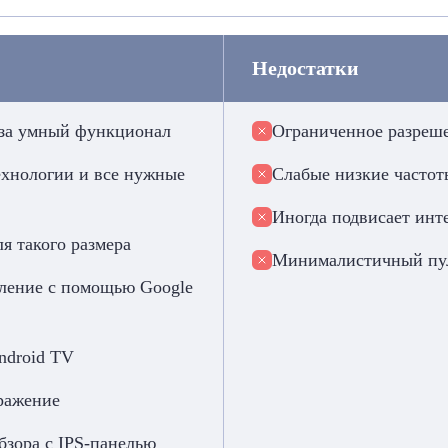
Недостатки
 за умный функционал
Ограниченное разреше
ехнологии и все нужные
Слабые низкие частот
Иногда подвисает инт
я такого размера
Минималистичный пу
вление с помощью Google
droid TV
ражение
зора с IPS-панелью