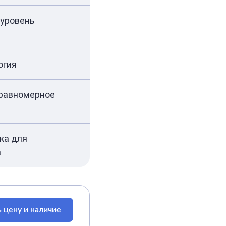
 уровень
огия
 равномерное
нка для
а
 цену и наличие