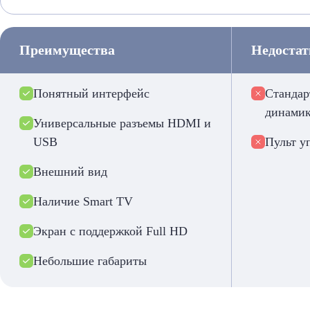
Преимущества
Недоста
Понятный интерфейс
Стандар
динами
Универсальные разъемы HDMI и
USB
Пульт у
Внешний вид
Наличие Smart TV
Экран с поддержкой Full HD
Небольшие габариты