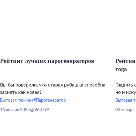
Рейтинг лучших парогенераторов
Рейтин
года
Вы бы поверили, что старая рубашка способна
Гладить 
засиять как новая?
но и иск
инструме
Бытовая техника
#Парогенератор
Бытовая т
16 января 2025
963799
03 января