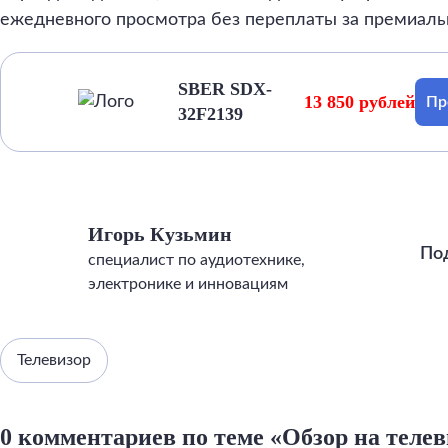
ежедневного просмотра без переплаты за премиаль
SBER SDX-
13 850 рублей
Пр
32F2139
Игорь Кузьмин
По
специалист по аудиотехнике,
электронике и инновациям
Телевизор
0 комментариев по теме «Обзор на теле