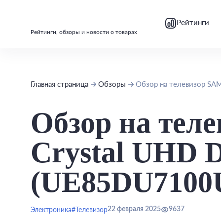
bool(false)
bool(false)
Рейтинги
Рейтинги, обзоры и новости о товарах
Главная страница
Обзоры
Обзор на телевизор S
Обзор на те
Crystal UHD 
(UE85DU7100
Электроника
#Телевизор
22 февраля 2025
9637