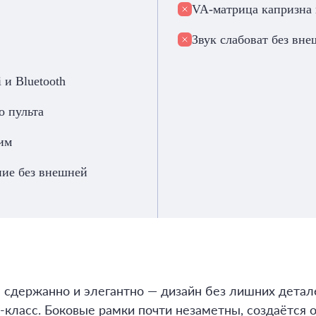
VA-матрица капризна 
Звук слабоват без вн
 и Bluetooth
о пульта
им
ние без внешней
сдержанно и элегантно — дизайн без лишних детале
класс. Боковые рамки почти незаметны, создаётся 