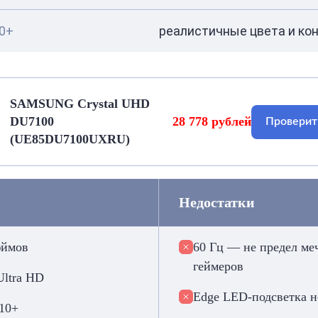
0+
реалистичные цвета и ко
SAMSUNG Crystal UHD
DU7100
28 778 рублей
Проверит
(UE85DU7100UXRU)
Недостатки
юймов
60 Гц — не предел ме
геймеров
Ultra HD
Edge LED-подсветка н
10+