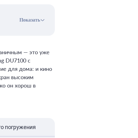
Показать
раничным — это уже
ng DU7100 с
ие для дома: и кино
экран высоким
ко он хорош в
го погружения