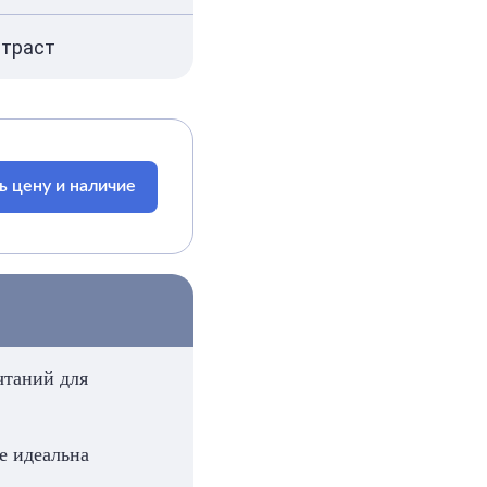
нтраст
ь цену и наличие
чтаний для
е идеальна