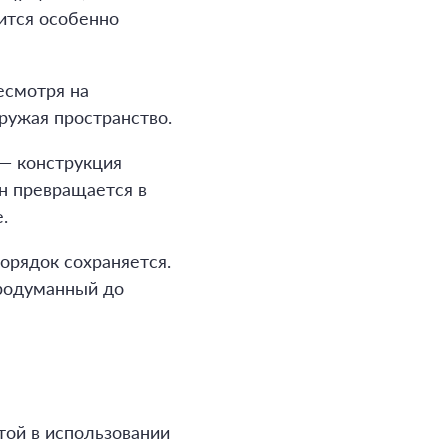
ится особенно
есмотря на
гружая пространство.
 — конструкция
он превращается в
.
порядок сохраняется.
родуманный до
той в использовании