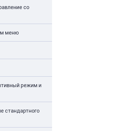
правление со
ым меню
аптивный режим и
ие стандартного