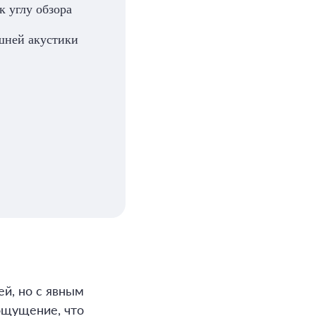
к углу обзора
ешней акустики
й, но с явным
ощущение, что