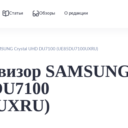
Статьи
Обзоры
О редакции
AMSUNG Crystal UHD DU7100 (UE85DU7100UXRU)
левизор SAMSUN
DU7100
UXRU)