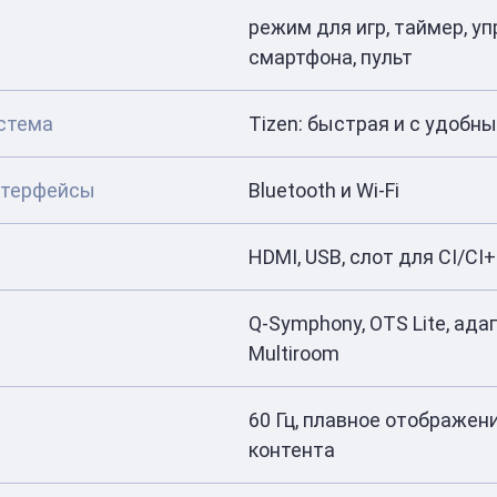
режим для игр, таймер, у
смартфона, пульт
стема
Tizen: быстрая и с удобн
нтерфейсы
Bluetooth и Wi-Fi
HDMI, USB, слот для CI/CI+
Q-Symphony, OTS Lite, ад
Multiroom
60 Гц, плавное отображен
контента