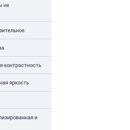
ы не
азительное
ча
ая контрастность
ная яркость
ализированная и