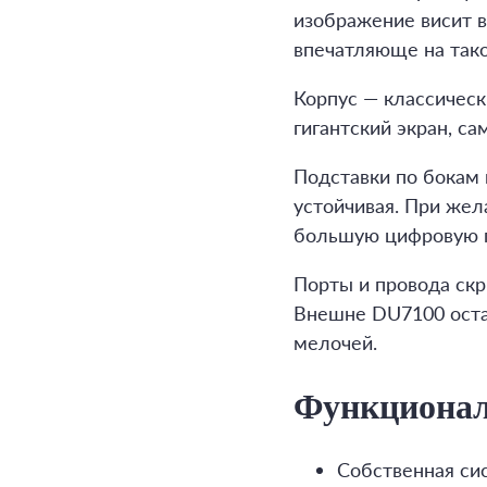
изображение висит в
впечатляюще на тако
Корпус — классическ
гигантский экран, с
Подставки по бокам 
устойчивая. При жел
большую цифровую п
Порты и провода скр
Внешне DU7100 оста
мелочей.
Функциона
Собственная сис