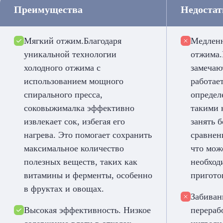
Преимущества
Недоста
Мягкий отжим.Благодаря
Медлен
уникальной технологии
отжима.
холодного отжима с
замечаю
использованием мощного
работае
спирального пресса,
определ
соковыжималка эффективно
такими 
извлекает сок, избегая его
занять 
нагрева. Это помогает сохранить
сравнен
максимальное количество
что мож
полезных веществ, таких как
необход
витамины и ферменты, особенно
пригото
в фруктах и овощах.
Забиван
Высокая эффективность. Низкое
перераб