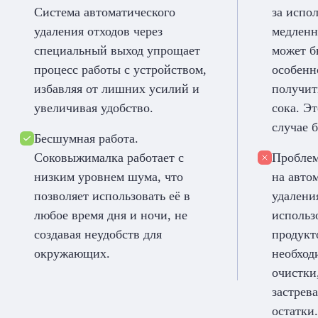
Система автоматического
за испо
удаления отходов через
медленн
специальный выход упрощает
может б
процесс работы с устройством,
особенн
избавляя от лишних усилий и
получит
увеличивая удобство.
сока. Э
случае 
Бесшумная работа.
Соковыжималка работает с
Проблем
низким уровнем шума, что
на авто
позволяет использовать её в
удалени
любое время дня и ночи, не
использ
создавая неудобств для
продукт
окружающих.
необход
очистки
застрев
остатки.