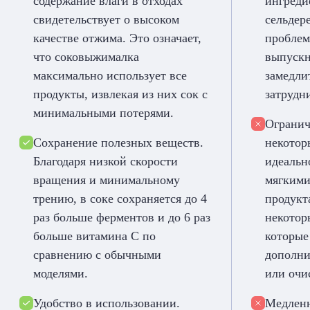
содержание влаги в отходах
ингреди
свидетельствует о высоком
сельдер
качестве отжима. Это означает,
проблем
что соковыжималка
выпускн
максимально использует все
замедли
продукты, извлекая из них сок с
затрудн
минимальными потерями.
Огранич
Сохранение полезных веществ.
некотор
Благодаря низкой скорости
идеальн
вращения и минимальному
мягкими
трению, в соке сохраняется до 4
продукт
раз больше ферментов и до 6 раз
некотор
больше витамина C по
которые
сравнению с обычными
дополни
моделями.
или очи
Удобство в использовании.
Медленн