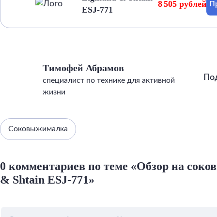
8 505 рублей
П
ESJ-771
Тимофей Абрамов
По
специалист по технике для активной
жизни
Соковыжималка
0 комментариев по теме «Обзор на сок
& Shtain ESJ-771»