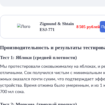
Zigmund & Shtain
8 505 рублей
П
ESJ-771
Производительность и результаты тестиров
Тест 1: Яблоки (средней плотности)
Мы протестировали соковыжималку на яблоках, и р
отличными. Сок получился чистым с минимальным к
жмых оказался почти сухим, что подтверждает эфф
устройства. Время отжима было умеренным, и из 1 
700 мл сока.
Тест 2: Морковь (твердый продукт)