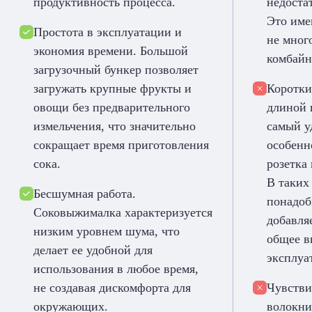
продуктивность процесса.
недоста
Это име
Простота в эксплуатации и
не мно
экономия времени. Большой
комбайн
загрузочный бункер позволяет
загружать крупные фрукты и
Коротки
овощи без предварительного
длиной 
измельчения, что значительно
самый у
сокращает время приготовления
особенн
сока.
розетка 
В таких
Бесшумная работа.
понадоб
Соковыжималка характеризуется
добавля
низким уровнем шума, что
общее в
делает ее удобной для
эксплуа
использования в любое время,
не создавая дискомфорта для
Чувстви
окружающих.
волокни