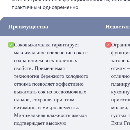
практичным одновременно.
Преимущества
Недоста
Соковыжималка гарантирует
Огранич
максимальное извлечение сока с
функцио
сохранением всех полезных
заточен
свойств. Применяемая
отжим —
технология бережного холодного
отлично
отжима позволяет эффективно
планиру
выжимать сок из всевозможных
кухонну
плодов, сохраняя при этом
пригото
витамины и микроэлементы.
молока,
Минимальная влажность жмыха
густых 
подтверждает высокую
Extra Fr