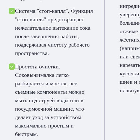
ингреди
Система "стоп-капля". Функция
уверенн
"стоп-капля" предотвращает
большин
нежелательное вытекание сока
отжиме 
после завершения работы,
жёстких
поддерживая чистоту рабочего
(наприм
пространства.
или све
нарезат
Простота очистки.
кусочки
Соковыжималка легко
шнек и 
разбирается и моется, все
плавную
съемные компоненты можно
мыть под струей воды или в
посудомоечной машине, что
делает уход за устройством
максимально простым и
быстрым.