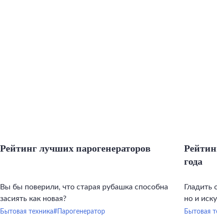
Рейтинг лучших парогенераторов
Рейтин
года
Вы бы поверили, что старая рубашка способна
Гладить 
засиять как новая?
но и иск
инструме
Бытовая техника
#Парогенератор
Бытовая т