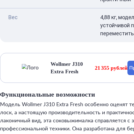
Вес
4,88 кг, моде
устойчивой п
переместить
Wollmer J310
21 355 рублей
П
Extra Fresh
Функциональные возможности
Модель Wollmer J310 Extra Fresh особенно оценят т
лоск, а настоящую производительность и практично
лаконичный вид, эта соковыжималка справляется с 
профессиональной техники. Она разработана для бе