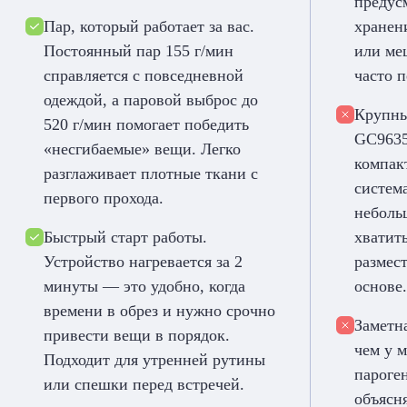
предус
Пар, который работает за вас.
хранен
Постоянный пар 155 г/мин
или ме
справляется с повседневной
часто п
одеждой, а паровой выброс до
Крупные
520 г/мин помогает победить
GC9635
«несгибаемые» вещи. Легко
компак
разглаживает плотные ткани с
система
первого прохода.
неболь
Быстрый старт работы.
хватит
Устройство нагревается за 2
размест
минуты — это удобно, когда
основе.
времени в обрез и нужно срочно
Заметн
привести вещи в порядок.
чем у 
Подходит для утренней рутины
пароге
или спешки перед встречей.
объясн