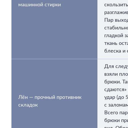
машинной стирки
скользить
разглажи
Пар выхо
стабильн
гладкой з
ткань ост
блеска и 
Для след
взяли пл
брюки. Та
сдаются» 
Лён — прочный противник
удар (до 
складок
с заломам
Всего пар
брюки пр