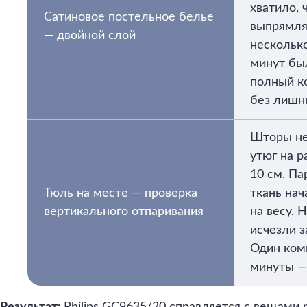
хватило, 
Сатиновое постельное белье
выпрямля
— двойной слой
несколько
минут бы
полный к
без лишн
Шторы не
утюг на 
10 см. Па
Тюль на месте — проверка
ткань нач
вертикального отпаривания
на весу.
исчезли з
Один ком
минуты —