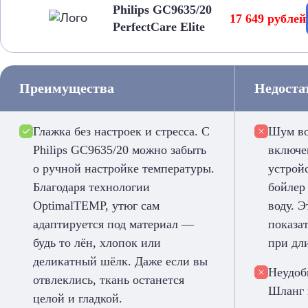
Philips GC9635/20
17 649 рублей
PerfectCare Elite
Преимущества
Недоста
Глажка без настроек и стресса. С
Шум во
Philips GC9635/20 можно забыть
включе
о ручной настройке температуры.
устройс
Благодаря технологии
бойлер
OptimalTEMP, утюг сам
воду. Э
адаптируется под материал —
показа
будь то лён, хлопок или
при дл
деликатный шёлк. Даже если вы
Неудоб
отвлеклись, ткань останется
Шланг 
целой и гладкой.