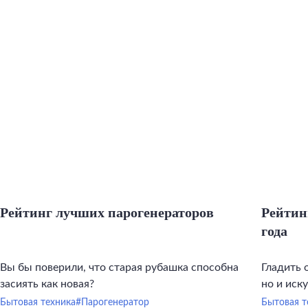
Рейтинг лучших парогенераторов
Рейтин
года
Вы бы поверили, что старая рубашка способна
Гладить 
засиять как новая?
но и иск
инструме
Бытовая техника
#Парогенератор
Бытовая т