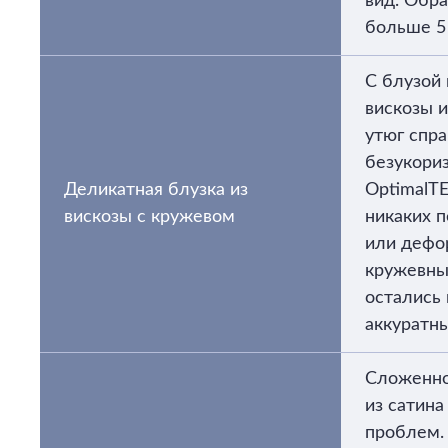
вид. Обра
больше 5
С блузой
вискозы 
утюг спр
безукори
Деликатная блузка из
OptimalT
вискозы с кружевом
никаких п
или дефо
кружевны
остались 
аккуратн
Сложенно
из сатина
проблем.