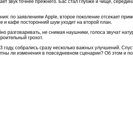
ает звук точнее прежнего. Бас стал глубже и чище, середи
ия: по заявлениям Apple, второе поколение отсекает при
е и кафе посторонний шум уходит на второй план.
но разговаривать, не снимая наушники, голоса звучат нат
троительный грохот.
3 году, собрались сразу несколько важных улучшений. Спу
етны ли изменения в повседневном сценарии? Об этом и пой