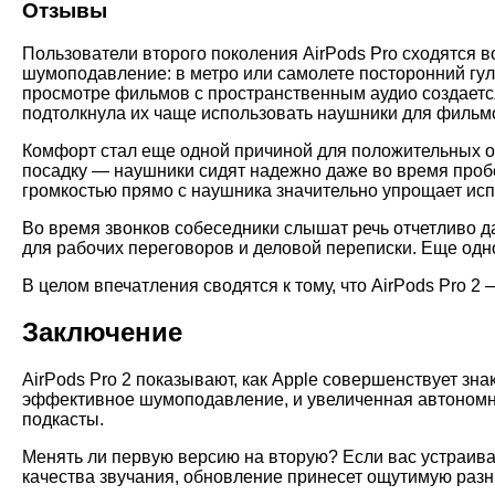
Отзывы
Пользователи второго поколения AirPods Pro сходятся 
шумоподавление: в метро или самолете посторонний гул 
просмотре фильмов с пространственным аудио создается
подтолкнула их чаще использовать наушники для фильмо
Комфорт стал еще одной причиной для положительных о
посадку — наушники сидят надежно даже во время пробе
громкостью прямо с наушника значительно упрощает ис
Во время звонков собеседники слышат речь отчетливо д
для рабочих переговоров и деловой переписки. Еще одн
В целом впечатления сводятся к тому, что AirPods Pro 2
Заключение
AirPods Pro 2 показывают, как Apple совершенствует зна
эффективное шумоподавление, и увеличенная автономност
подкасты.
Менять ли первую версию на вторую? Если вас устраивае
качества звучания, обновление принесет ощутимую разн