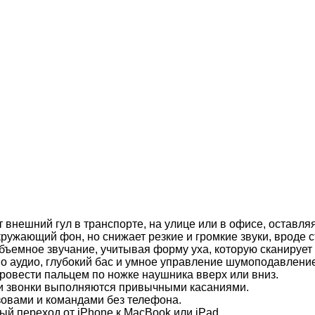
нешний гул в транспорте, на улице или в офисе, оставляя
ружающий фон, но снижает резкие и громкие звуки, вроде с
ъемное звучание, учитывая форму уха, которую сканирует 
о аудио, глубокий бас и умное управление шумоподавлени
овести пальцем по ножке наушника вверх или вниз.
и звонки выполняются привычными касаниями.
зовами и командами без телефона.
й переход от iPhone к MacBook или iPad.