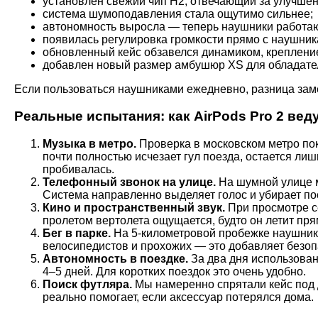
установлен свежий чип H2, отвечающий за улучшен
система шумоподавления стала ощутимо сильнее;
автономность выросла — теперь наушники работа
появилась регулировка громкости прямо с наушник
обновленный кейс обзавелся динамиком, креплени
добавлен новый размер амбушюр XS для обладател
Если пользоваться наушниками ежедневно, разница заме
Реальные испытания: как AirPods Pro 2 вед
Музыка в метро.
Проверка в московском метро пок
почти полностью исчезает гул поезда, остается ли
пробивалась.
Телефонный звонок на улице.
На шумной улице м
Система направленно выделяет голос и убирает по
Кино и пространственный звук.
При просмотре се
пролетом вертолета ощущается, будто он летит пр
Бег в парке.
На 5-километровой пробежке наушник
велосипедистов и прохожих — это добавляет безоп
Автономность в поездке.
За два дня использовани
4–5 дней. Для коротких поездок это очень удобно.
Поиск футляра.
Мы намеренно спрятали кейс под д
реально помогает, если аксессуар потерялся дома.