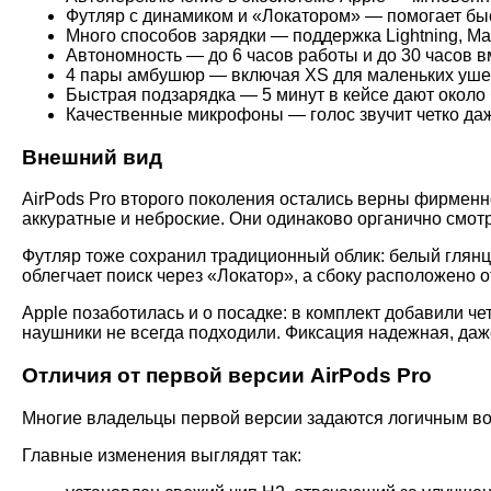
Футляр с динамиком и «Локатором» — помогает быс
Много способов зарядки — поддержка Lightning, Mag
Автономность — до 6 часов работы и до 30 часов в
4 пары амбушюр — включая XS для маленьких уше
Быстрая подзарядка — 5 минут в кейсе дают около 
Качественные микрофоны — голос звучит четко да
Внешний вид
AirPods Pro второго поколения остались верны фирменн
аккуратные и неброские. Они одинаково органично смотр
Футляр тоже сохранил традиционный облик: белый глянц
облегчает поиск через «Локатор», а сбоку расположено 
Apple позаботилась и о посадке: в комплект добавили 
наушники не всегда подходили. Фиксация надежная, да
Отличия от первой версии AirPods Pro
Многие владельцы первой версии задаются логичным воп
Главные изменения выглядят так: