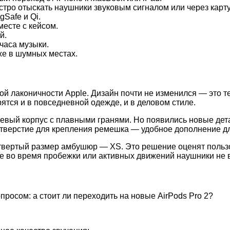
тро отыскать наушники звуковым сигналом или через карту
Safe и Qi.
месте с кейсом.
й.
часа музыки.
же в шумных местах.
ой лаконичности Apple. Дизайн почти не изменился — это т
ятся и в повседневной одежде, и в деловом стиле.
евый корпус с плавными гранями. Но появились новые дета
отверстие для крепления ремешка — удобное дополнение дл
четвертый размер амбушюр — XS. Это решение оценят поль
же во время пробежки или активных движений наушники не 
росом: а стоит ли переходить на новые AirPods Pro 2?