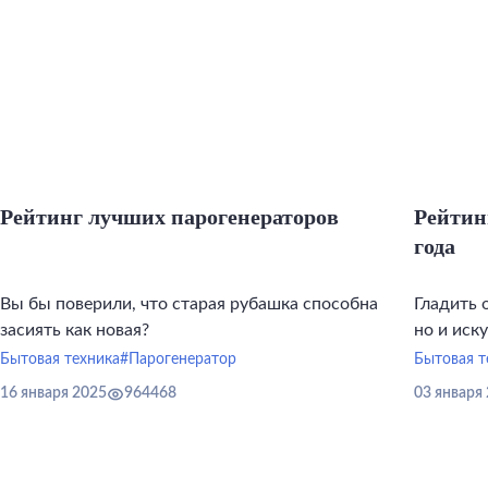
Рейтинг лучших парогенераторов
Рейтин
года
Вы бы поверили, что старая рубашка способна
Гладить 
засиять как новая?
но и иск
инструме
Бытовая техника
#Парогенератор
Бытовая т
16 января 2025
964468
03 января