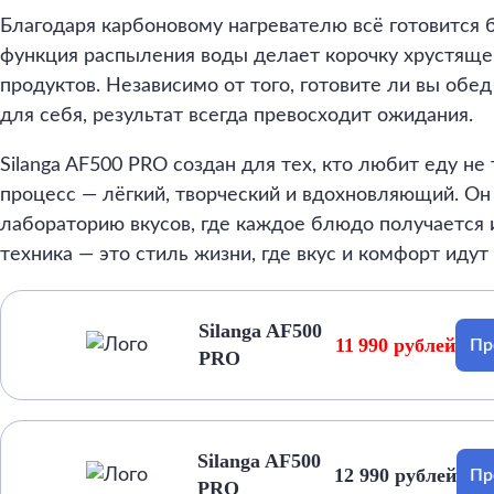
Благодаря карбоновому нагревателю всё готовится 
функция распыления воды делает корочку хрустящей
продуктов. Независимо от того, готовите ли вы обе
для себя, результат всегда превосходит ожидания.
Silanga AF500 PRO создан для тех, кто любит еду не т
процесс — лёгкий, творческий и вдохновляющий. Он
лабораторию вкусов, где каждое блюдо получается 
техника — это стиль жизни, где вкус и комфорт идут 
Silanga AF500
11 990 рублей
Пр
PRO
Silanga AF500
12 990 рублей
Пр
PRO