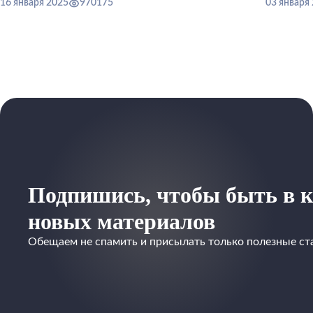
16 января 2025
970175
03 января
Подпишись, чтобы быть в к
новых материалов
Обещаем не спамить и присылать только полезные ст