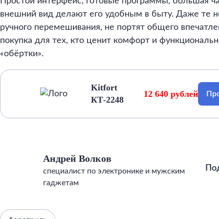
Простой интерфейс, готовые программы, большая ч
внешний вид делают его удобным в быту. Даже те 
ручного перемешивания, не портят общего впечатле
покупка для тех, кто ценит комфорт и функциональ
«обёртки».
Kitfort
12 640 рублей
Про
КТ-2248
Андрей Волков
По
специалист по электронике и мужским
гаджетам