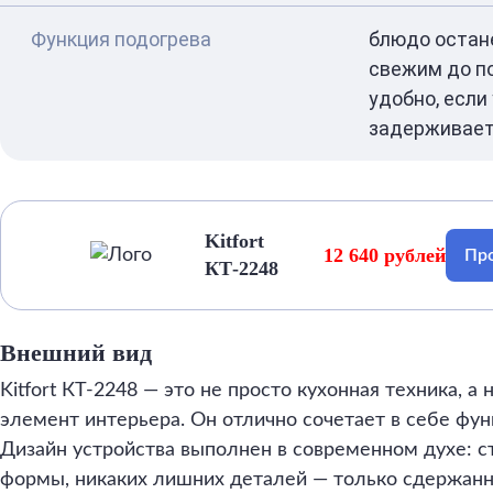
Функция подогрева
блюдо остан
свежим до по
удобно, если
задерживае
Kitfort
12 640 рублей
Про
КТ-2248
Внешний вид
Kitfort КТ-2248 — это не просто кухонная техника, 
элемент интерьера. Он отлично сочетает в себе фун
Дизайн устройства выполнен в современном духе: с
формы, никаких лишних деталей — только сдержанна