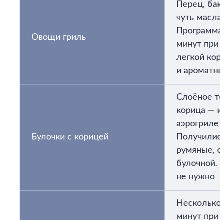
Перец, ба
чуть масла
Программа
Овощи гриль
минут при
легкой кор
и ароматны
Слоёное те
корица — 
аэрогриле 
Булочки с корицей
Получили
румяные, с
булочной.
не нужно
Несколько
минут при