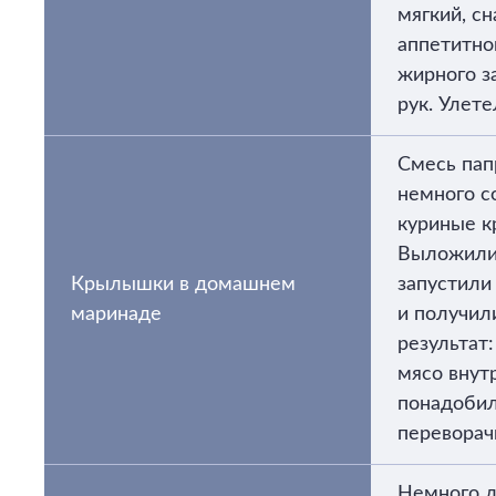
мягкий, с
аппетитно
жирного з
рук. Улет
Смесь пап
немного со
куриные 
Выложили 
Крылышки в домашнем
запустили
маринаде
и получил
результат
мясо внут
понадоби
переворач
Немного л