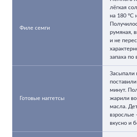
лёгкая сол
на 180 °C 
Получилос
Филе семги
румяная, 
и не пере
характерн
запаха по 
Засыпали 
поставили 
минут. По
Готовые наггетсы
жарили во
масла. Дет
взрослые 
вкусно и 