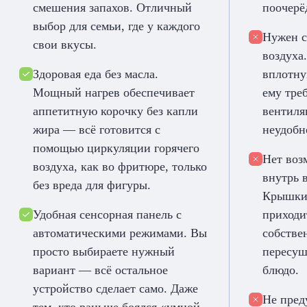
смешения запахов. Отличный
поочерё
выбор для семьи, где у каждого
Нужен с
свои вкусы.
воздуха
Здоровая еда без масла.
вплотну
Мощный нагрев обеспечивает
ему треб
аппетитную корочку без капли
вентиля
жира — всё готовится с
неудобн
помощью циркуляции горячего
Нет воз
воздуха, как во фритюре, только
внутрь 
без вреда для фигуры.
Крышки 
Удобная сенсорная панель с
приходи
автоматическими режимами. Вы
собстве
просто выбираете нужный
пересуш
вариант — всё остальное
блюдо.
устройство сделает само. Даже
Не пред