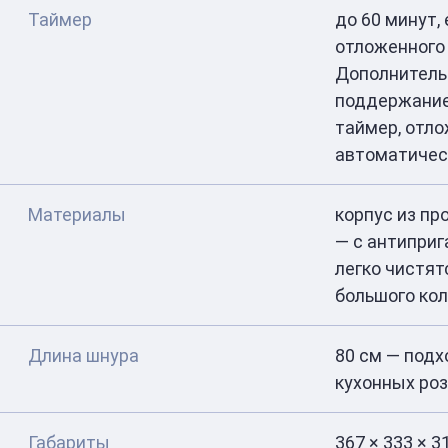
Таймер
до 60 минут,
отложенного 
Дополнитель
поддержание
таймер, отло
автоматиче
Материалы
корпус из пр
— с антипри
легко чистят
большого ко
Длина шнура
80 см — под
кухонных ро
Габариты
367 × 333 × 3