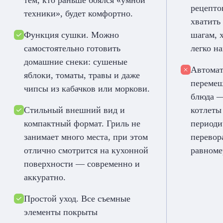
тем, кто раньше боялся «умной
рецепто
техники», будет комфортно.
хватить
Функция сушки. Можно
шагам, 
самостоятельно готовить
легко на
домашние снеки: сушеные
Автомат
яблоки, томаты, травы и даже
перемеш
чипсы из кабачков или моркови.
блюда —
Стильный внешний вид и
котлеты
компактный формат. Гриль не
периоди
занимает много места, при этом
перевор
отлично смотрится на кухонной
равноме
поверхности — современно и
аккуратно.
Простой уход. Все съемные
элементы покрыты