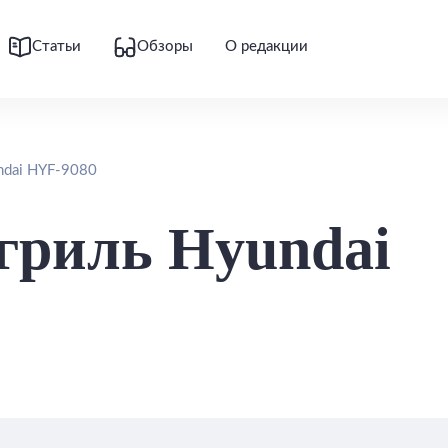
Статьи
Обзоры
О редакции
ndai HYF-9080
огриль Hyundai