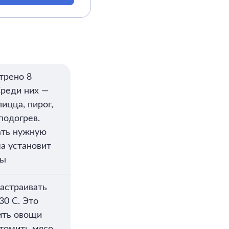
трено 8
реди них —
пицца, пирог,
подогрев.
ать нужную
а установит
ры
настраивать
30 C. Это
ить овощи