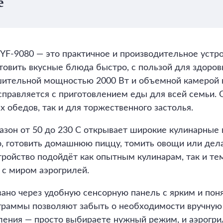
е
YF‐9080 — это практичное и производительное устро
готовить вкусные блюда быстро, с пользой для здоров
ительной мощностью 2000 Вт и объемной камерой н
справляется с приготовлением еды для всей семьи.
х обедов, так и для торжественного застолья.
азон от 50 до 230 C открывает широкие кулинарные
о, готовить домашнюю пиццу, томить овощи или дел
тройство подойдёт как опытным кулинарам, так и тем
 с миром аэрогрилей.
ано через удобную сенсорную панель с ярким и по
граммы позволяют забыть о необходимости вручную
ения — просто выбираете нужный режим, и аэрогри