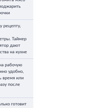
томить мясо
 поджарить
рочки
у рецепту,
етры. Таймер
ятор дают
ства на кухне
на рабочую
нно удобно,
ь время или
разу после
олько готовит