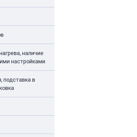
ов
нагрева, наличие
кими настройками
, подставка в
аковка