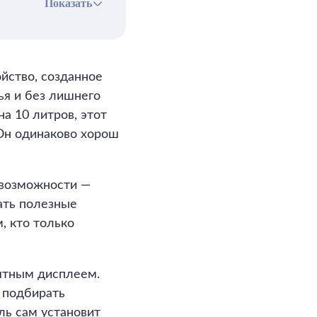
Показать
йство, созданное
ья и без лишнего
а 10 литров, этот
 Он одинаково хорош
 возможности —
ать полезные
, кто только
нятным дисплеем.
 подбирать
ль сам установит