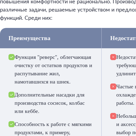
повышения комфортности не рационально. Произво
различные задачи, решаемые устройством и предл
функций. Среди них:
Преимущества
Недоста
Функция "реверс", облегчающая
Недоста
очистку от остатков продуктов и
требующ
распутывание жил,
удлинит
намотавшихся на шнек.
Частые 
Дополнительные насадки для
охлажде
производства сосисок, колбас
работы.
или кеббе.
Небольш
Способность к работе с мягкими
и аксес
продуктами, к примеру,
выбор п