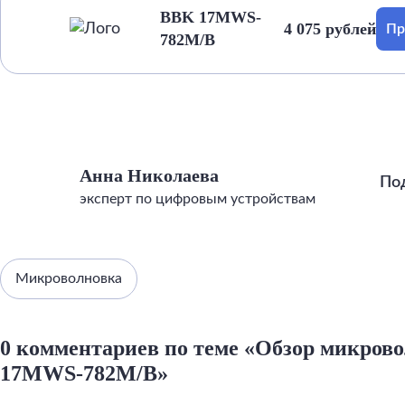
BBK 17MWS-
4 075 рублей
Пр
782M/B
Анна Николаева
По
эксперт по цифровым устройствам
Микроволновка
0 комментариев по теме «Обзор микров
17MWS-782M/B»