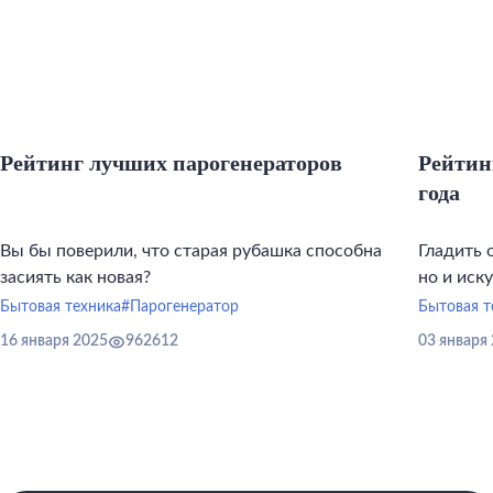
Рейтинг лучших парогенераторов
Рейтин
года
Вы бы поверили, что старая рубашка способна
Гладить 
засиять как новая?
но и иск
инструме
Бытовая техника
#Парогенератор
Бытовая т
16 января 2025
962612
03 января