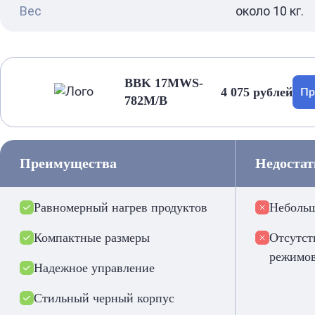
Вес
около 10 кг.
BBK 17MWS-
4 075 рублей
Пр
782M/B
Преимущества
Недоста
Равномерный нагрев продуктов
Небольш
Компактные размеры
Отсутст
режимов
Надежное управление
Стильный черный корпус