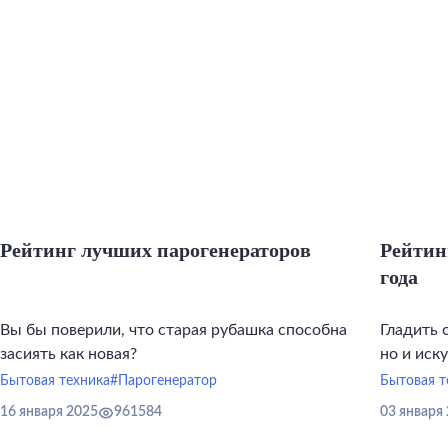
Рейтинг лучших парогенераторов
Рейтин
года
Вы бы поверили, что старая рубашка способна
Гладить 
засиять как новая?
но и иск
инструме
Бытовая техника
#Парогенератор
Бытовая т
16 января 2025
961584
03 января