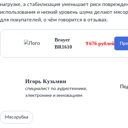
нагрузке, а стабилизация уменьшает риск поврежде
использования и низкий уровень шума делают мясо
для покупателей, о чём говорится в отзывах.
Brayer
9 676 рублей
Про
BR1610
Игорь Кузьмин
По
специалист по аудиотехнике,
электронике и инновациям
Мясорубка