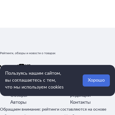
Рейтинги, обзоры и новости о товарах
Пользуясь нашим сайтом,
mega.rating@yandex.ru
вы соглашаетесь с тем,
Хорошо
Рейтинги
Реклама
что мы используем cookies
Статьи
О
Обзоры
редакции
Авторы
Контакты
Обращаем внимание: рейтинги составляются на основе