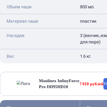
Объем чаши
800 мл.
Материал чаши
пластик
Насадки
3 (венчик, и
для пюре)
Вес
1.6 кг.
Moulinex InfinyForce
7 010 рублей
П
Pro DD95HD10