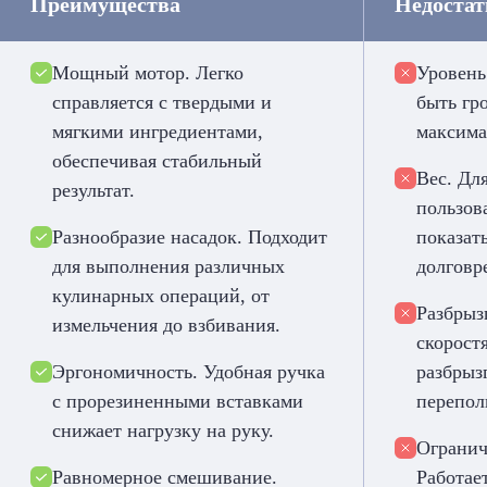
Преимущества
Недоста
Мощный мотор. Легко
Уровень
справляется с твердыми и
быть гр
мягкими ингредиентами,
максима
обеспечивая стабильный
Вес. Дл
результат.
пользов
Разнообразие насадок. Подходит
показат
для выполнения различных
долговр
кулинарных операций, от
Разбрыз
измельчения до взбивания.
скорост
Эргономичность. Удобная ручка
разбрыз
с прорезиненными вставками
перепол
снижает нагрузку на руку.
Огранич
Равномерное смешивание.
Работает