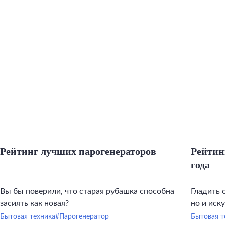
Рейтинг лучших парогенераторов
Рейтин
года
Вы бы поверили, что старая рубашка способна
Гладить 
засиять как новая?
но и иск
инструме
Бытовая техника
#Парогенератор
Бытовая т