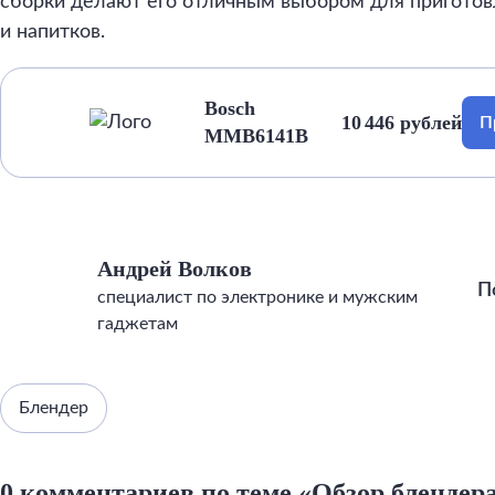
сборки делают его отличным выбором для пригото
и напитков.
Bosch
10 446 рублей
П
MMB6141B
Андрей Волков
П
специалист по электронике и мужским
гаджетам
Блендер
0 комментариев по теме «Обзор бленде