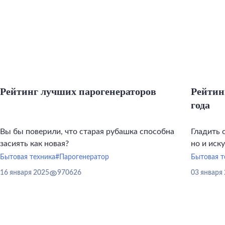
Рейтинг лучших парогенераторов
Рейтин
года
Вы бы поверили, что старая рубашка способна
Гладить 
засиять как новая?
но и иск
инструме
Бытовая техника
#Парогенератор
Бытовая т
16 января 2025
970626
03 января