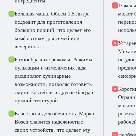
ингредиенты.
Тяжелы
Большая чаша. Объем 1,5 литра
может 
подходит для приготовления
перено
больших порций, что делает его
исполь
комфортным для семей или
Устаре
вечеринок.
Механи
Разнообразные режимы. Режимы
не удов
пульсации и измельчения льда
предпо
расширяют кулинарные
сенсор
возможности, позволяя готовить
Коротк
смузи, коктейли и другие блюда с
Ограни
нужной текстурой.
может с
Качество и долговечность. Марка
розетка
Bosch славится надежностью
рабоче
своих устройств, что делает эту
Необхо