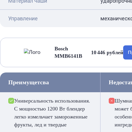
Материал чаши
ударопрочн
Управление
механическ
Bosch
10 446 рублей
П
MMB6141B
Преимущетсва
Недоста
Универсальность использования.
Шумная
С мощностью 1200 Вт блендер
может 
легко измельчает замороженные
особен
фрукты, лед и твердые
ингред