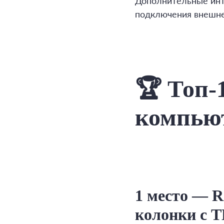
Дополнительные инт
подключения внешне
🏆 Топ-
компьют
1 место — 
колонки с T