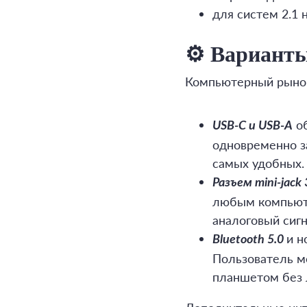
для систем 2.1 
⚙️ Вариант
Компьютерный рынок
об
USB-C и USB-A
одновременно за
самых удобных.
Разъем mini-jack
любым компьюте
аналоговый сиг
и н
Bluetooth 5.0
Пользователь м
планшетом без 