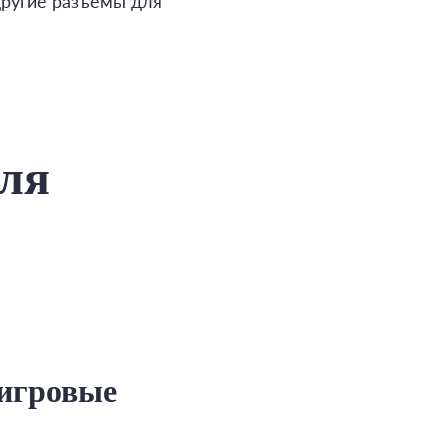
другие разъемы для
для
 игровые