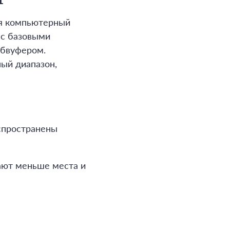
ся компьютерный
 с базовыми
абвуфером.
ный диапазон,
спространены
ают меньше места и