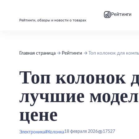
bool(false)
bool(false)
Рейтинги
Рейтинги, обзоры и новости о товарах
Главная страница
Рейтинги
Топ колонок для компь
Топ колонок 
лучшие модел
цене
Электроника
#Колонка
18 февраля 2026
17527