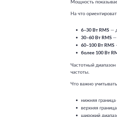
Мощность показывает
На что ориентироват
— д
6–30 Вт RMS
—
30–60 Вт RMS
—
60–100 Вт RMS
более 100 Вт 
Частотный диапазон 
частоты.
Что важно учитывать
нижняя граница
верхняя граница
широкий диапаз