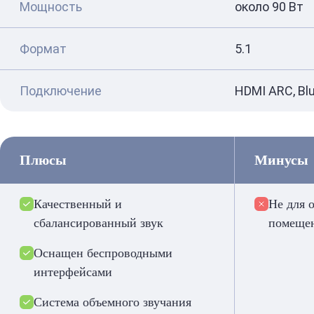
Мощность
около 90 Вт
Формат
5.1
Подключение
HDMI ARC, Bl
Плюсы
Минусы
Качественный и
Не для 
сбалансированный звук
помеще
Оснащен беспроводными
интерфейсами
Система объемного звучания