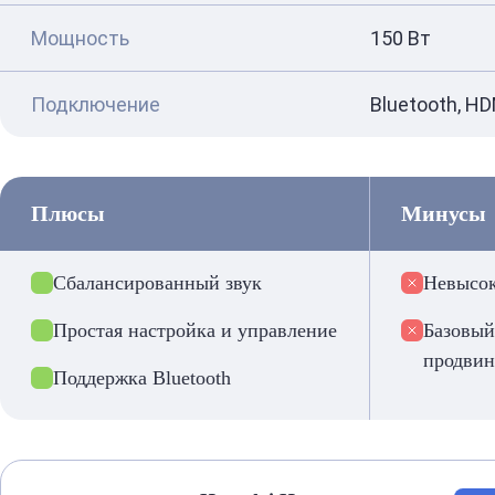
Мощность
150 Вт
Подключение
Bluetooth, HD
Плюсы
Минусы
Сбалансированный звук
Невысок
Простая настройка и управление
Базовый
продвин
Поддержка Bluetooth