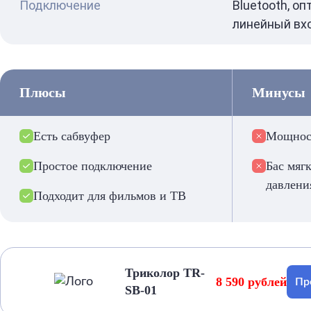
Подключение
Bluetooth, оп
линейный вхо
Плюсы
Минусы
Есть сабвуфер
Мощност
Простое подключение
Бас мягк
давлени
Подходит для фильмов и ТВ
Триколор TR-
8 590 рублей
Пр
SB-01