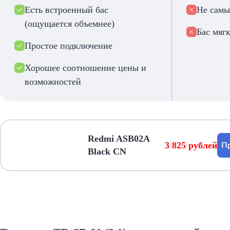
Есть встроенный бас
Не самы
(ощущается объемнее)
Бас мяг
Простое подключение
Хорошее соотношение цены и
возможностей
Redmi ASB02A
3 825 рублей
Пр
Black CN