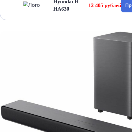
Hyundai H-
12 405 рублей
Пр
HA630