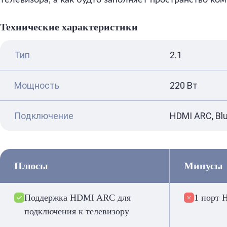
телевизора, а как будто заполняет пространство ком
Технические характеристики
Тип
2.1
Мощность
220 Вт
Подключение
HDMI ARC, Blu
Плюсы
Минусы
Поддержка HDMI ARC для
1 порт
подключения к телевизору