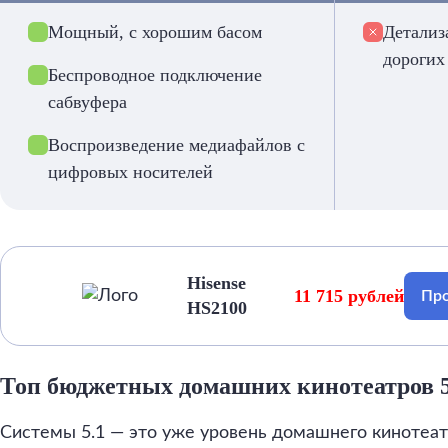
Мощный, с хорошим басом
Детализ
дорогих
Беспроводное подключение
сабвуфера
Воспроизведение медиафайлов с
цифровых носителей
Hisense
11 715 рублей
Про
HS2100
Топ бюджетных домашних кинотеатров 5
Системы 5.1 — это уже уровень домашнего кинотеа