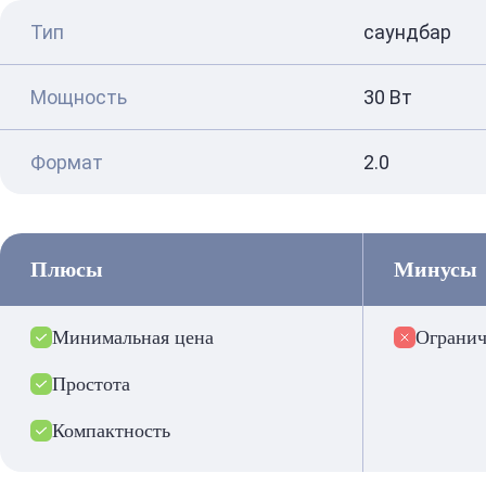
Тип
саундбар
Мощность
30 Вт
Формат
2.0
Плюсы
Минусы
Минимальная цена
Огранич
Простота
Компактность