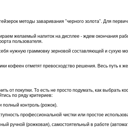
гейзерок методы заваривания "черного золота". Для перв
бираем желаемый напиток на дисплее - ждем окончания раб
форта пользователя.
себя нужную граммовку зерновой составляющей и сухую мол
ники кофеен отметят превосходство решения. Весь путь к ж
чить от покупки. То есть не просто подумать, как выбрать 
йтись по ряду критериев:
и полный контроль (рожок).
ступность профессиональной чистки или простое использов
енный ручной (рожковая), самостоятельный в работе (автома