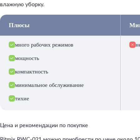
влажную уборку.
Плюсы
Ми
много рабочих режимов
н
мощность
компактность
минимальное обслуживание
тихие
Цена и рекомендации по покупке
Ritmix RWC-021 можно приобрести по цене около 10