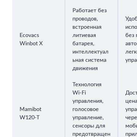
Работает без
проводов,
Удо
встроенная
исп
Ecovacs
литиевая
без 
Winbot X
батарея,
авто
интеллектуал
легк
ьная система
упр
движения
Технология
Wi-Fi
Дос
управления,
цена
Mamibot
голосовое
упр
W120-T
управление,
чере
сенсоры для
моб
предотвращен
при