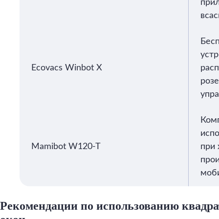
при
всас
Бесп
устр
Ecovacs Winbot X
рас
розе
упра
Комп
испо
Mamibot W120-T
при
про
моб
Рекомендации по использованию квадр