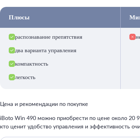
Плюсы
Ми
распознавание препятствия
н
два варианта управления
компактность
легкость
Цена и рекомендации по покупке
iBoto Win 490 можно приобрести по цене около 20 
кто ценит удобство управления и эффективность оч