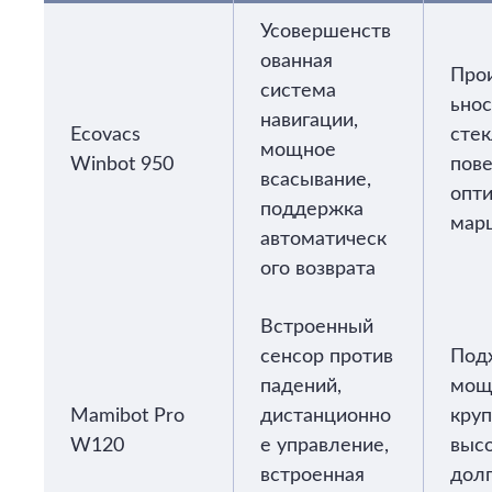
Усовершенств
ованная
Про
система
ьнос
навигации,
Ecovacs
сте
мощное
Winbot 950
пове
всасывание,
опт
поддержка
мар
автоматическ
ого возврата
Встроенный
сенсор против
Под
падений,
мощ
Mamibot Pro
дистанционно
круп
W120
е управление,
высо
встроенная
дол