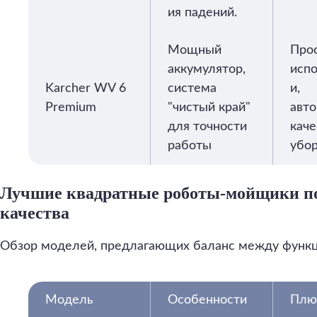
ия падений.
Мощный
Прос
аккумулятор,
исп
Karcher WV 6
система
и,
Premium
"чистый край"
авто
для точности
каче
работы
убо
Лучшие квадратные роботы-мойщики п
качества
Обзор моделей, предлагающих баланс между функ
Модель
Особенности
Плю