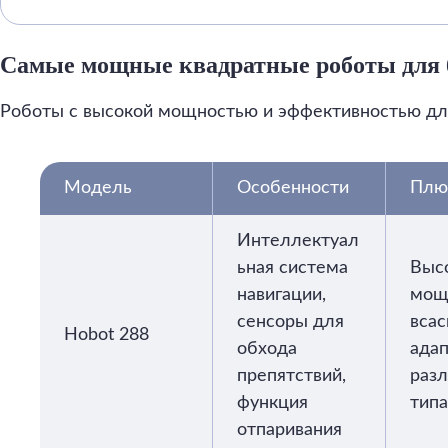
Самые мощные квадратные роботы для 
Роботы с высокой мощностью и эффективностью дл
Модель
Особенности
Плю
Интеллектуал
ьная система
Выс
навигации,
мощ
сенсоры для
всас
Hobot 288
обхода
адап
препятствий,
раз
функция
типа
отпаривания