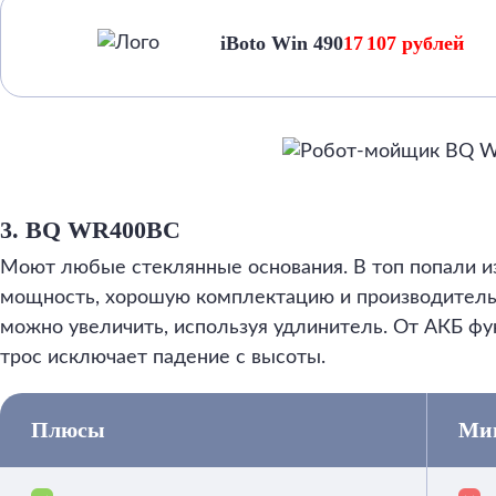
iBoto Win 490
17 107 рублей
3. BQ WR400BC
Моют любые стеклянные основания. В топ попали из
мощность, хорошую комплектацию и производительн
можно увеличить, используя удлинитель. От АКБ фу
трос исключает падение с высоты.
Плюсы
Ми