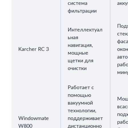
система
акк
фильтрации
Под
Интеллектуал
сте
ьная
фаса
навигация,
Karcher RC 3
окон
мощные
авт
щетки для
рабо
очистки
мин
Работает с
помощью
Мощ
вакуумной
всас
технологии,
под
Windowmate
поддерживает
раб
W800
дистанционно