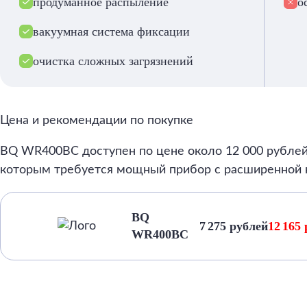
продуманное распыление
о
вакуумная система фиксации
очистка сложных загрязнений
Цена и рекомендации по покупке
BQ WR400BC доступен по цене около 12 000 рублей
которым требуется мощный прибор с расширенной к
BQ
7 275 рублей
12 165
WR400BC