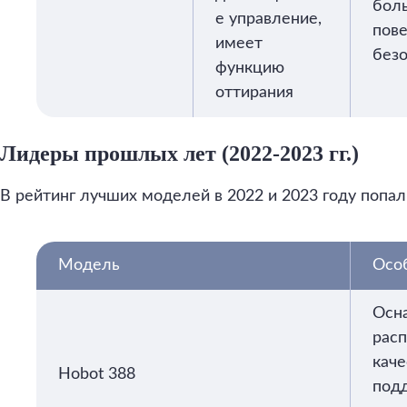
бол
е управление,
пове
имеет
безо
функцию
оттирания
Лидеры прошлых лет (2022-2023 гг.)
В рейтинг лучших моделей в 2022 и 2023 году попал
Модель
Осо
Осн
рас
каче
Hobot 388
под