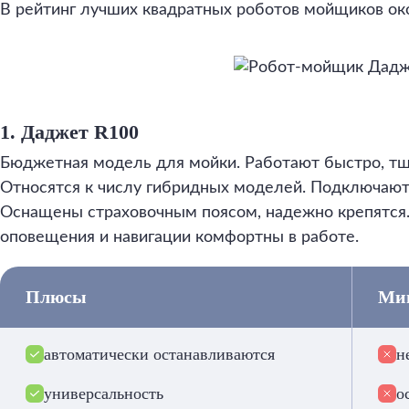
В рейтинг лучших квадратных роботов мойщиков ок
1. Даджет R100
Бюджетная модель для мойки. Работают быстро, тща
Относятся к числу гибридных моделей. Подключаютс
Оснащены страховочным поясом, надежно крепятся.
оповещения и навигации комфортны в работе.
Плюсы
Ми
автоматически останавливаются
н
универсальность
о