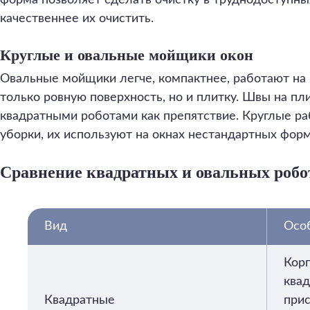
форма позволяет сделать очистку в труднодоступных
качественнее их очистить.
Круглые и овальные мойщики окон
Овальные мойщики легче, компактнее, работают н
только ровную поверхность, но и плитку. Швы на пл
квадратными роботами как препятствие. Круглые ра
уборки, их используют на окнах нестандартных форм
Сравнение квадратных и овальных роб
Вид
Осо
Корп
квад
Квадратные
прис