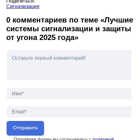
Поделиться:
Сигнализация
0 комментариев по теме «Лучшие
системы сигнализации и защиты
от угона 2025 года»
Им
Ema
Отправляя форму вы соглашаетесь с
политикой