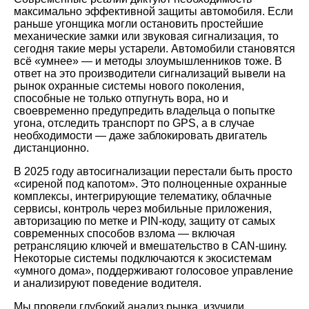
максимально эффективной защиты автомобиля. Если
раньше угонщика могли остановить простейшие
механические замки или звуковая сигнализация, то
сегодня такие меры устарели. Автомобили становятся
всё «умнее» — и методы злоумышленников тоже. В
ответ на это производители сигнализаций вывели на
рынок охранные системы нового поколения,
способные не только отпугнуть вора, но и
своевременно предупредить владельца о попытке
угона, отследить транспорт по GPS, а в случае
необходимости — даже заблокировать двигатель
дистанционно.
В 2025 году автосигнализации перестали быть просто
«сиреной под капотом». Это полноценные охранные
комплексы, интегрирующие телематику, облачные
сервисы, контроль через мобильные приложения,
авторизацию по метке и PIN-коду, защиту от самых
современных способов взлома — включая
ретрансляцию ключей и вмешательство в CAN-шину.
Некоторые системы подключаются к экосистемам
«умного дома», поддерживают голосовое управление
и анализируют поведение водителя.
Мы провели глубокий анализ рынка, изучили